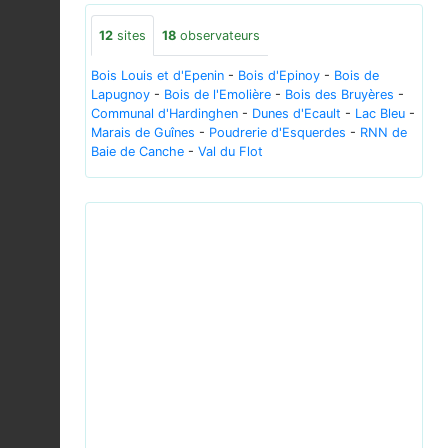
12
sites
18
observateurs
Bois Louis et d'Epenin
-
Bois d'Epinoy
-
Bois de
Lapugnoy
-
Bois de l'Emolière
-
Bois des Bruyères
-
Communal d'Hardinghen
-
Dunes d'Ecault
-
Lac Bleu
-
Marais de Guînes
-
Poudrerie d'Esquerdes
-
RNN de
Baie de Canche
-
Val du Flot
Previous
Next
20150506Rumex obtusifolius2.jpg © AnRo0002 -