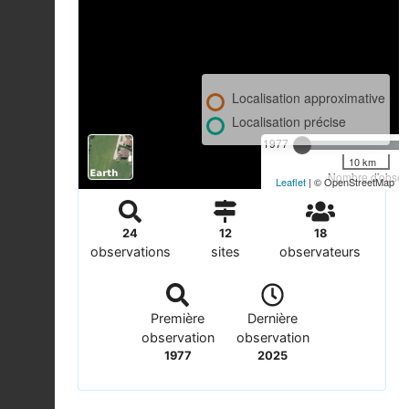
Localisation approximative
Localisation précise
1977
10 km
Nombre d'observ
Leaflet
| © OpenStreetMap
24
12
18
observations
sites
observateurs
Première
Dernière
observation
observation
1977
2025