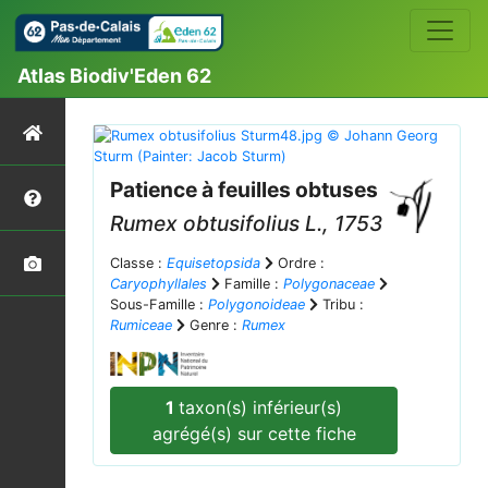
Atlas Biodiv'Eden 62
Patience à feuilles obtuses
Rumex obtusifolius
L., 1753
Classe :
Equisetopsida
Ordre :
Caryophyllales
Famille :
Polygonaceae
Sous-Famille :
Polygonoideae
Tribu :
Rumiceae
Genre :
Rumex
1
taxon(s) inférieur(s)
agrégé(s) sur cette fiche