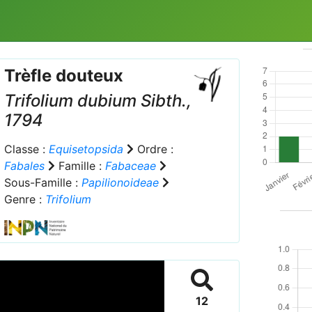
Trèfle douteux
Trifolium dubium
Sibth.,
1794
Classe :
Equisetopsida
Ordre :
Fabales
Famille :
Fabaceae
Sous-Famille :
Papilionoideae
Genre :
Trifolium
12