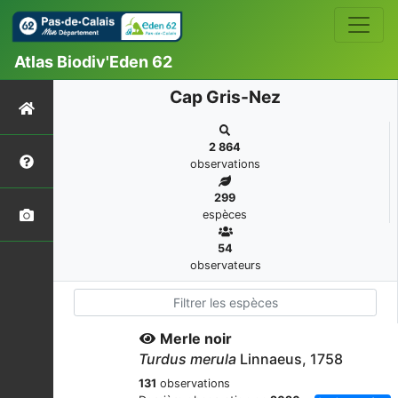
Atlas Biodiv'Eden 62
Cap Gris-Nez
2 864
observations
299
espèces
54
observateurs
Merle noir
Turdus merula
Linnaeus, 1758
131
observations