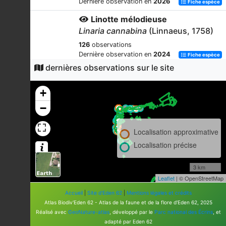
Dernière observation en
2026
Fiche espèce
Linotte mélodieuse
Linaria cannabina
(Linnaeus, 1758)
126
observations
Dernière observation en
2024
Fiche espèce
dernières observations sur le site
Goéland argenté
Larus argentatus
Pontoppidan, 1763
+
105
observations
−
Dernière observation en
2023
Fiche espèce
Faisan de Colchide
Localisation approximative
Phasianus colchicus
Linnaeus, 1758
Localisation précise
103
observations
Dernière observation en
2023
Fiche espèce
3 km
Pouillot véloce
Leaflet
| © OpenStreetMap
Phylloscopus collybita
(Vieillot,
Accueil
|
Site d'Eden 62
|
Mentions légales et crédits
1817)
Atlas Biodiv'Eden 62 - Atlas de la faune et de la flore d'Eden 62, 2025
Réalisé avec
GeoNature-atlas
, développé par le
Parc national des Écrins
, et
103
observations
adapté par Eden 62
Dernière observation en
2023
Fiche espèce