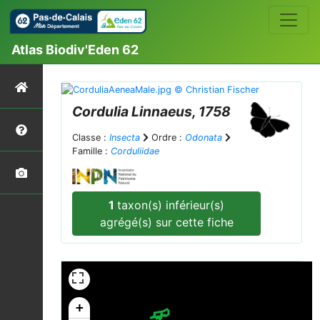
Atlas Biodiv'Eden 62
Cordulia
Linnaeus, 1758
Classe :
Insecta
Ordre :
Odonata
Famille :
Corduliidae
1
taxon(s) inférieur(s)
agrégé(s) sur cette fiche
+