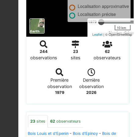
Localisation approximative
Localisation précise
1979
10 km
Nombre d'observa
Leaflet
| © OpenStreetMap
244
23
62
observations
sites
observateurs
Première
Dernière
observation
observation
1979
2026
23
sites
62
observateurs
Bois Louis et d'Epenin
-
Bois d'Epinoy
-
Bois de