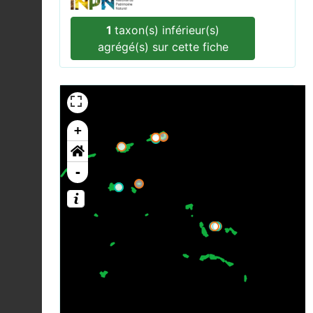
1
taxon(s) inférieur(s)
agrégé(s) sur cette fiche
+
-