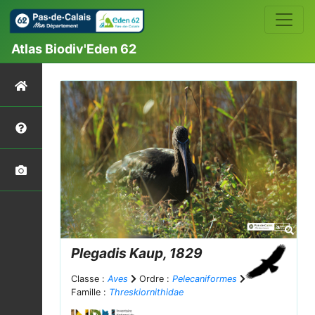
Atlas Biodiv'Eden 62
Plegadis
Kaup, 1829
Classe :
Aves
Ordre :
Pelecaniformes
Famille :
Threskiornithidae