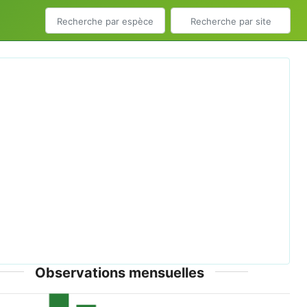
ious
Next
ibis_falcinelle _1.jpg © Auteur Eden 62 - © Eden 62,
tous droits réservés
Observations mensuelles