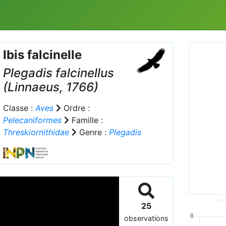
Ibis falcinelle
Plegadis falcinellus
(Linnaeus, 1766)
Classe :
Aves
Ordre :
Pelecaniformes
Famille :
Prev
Threskiornithidae
Genre :
Plegadis
2522_
25
observations