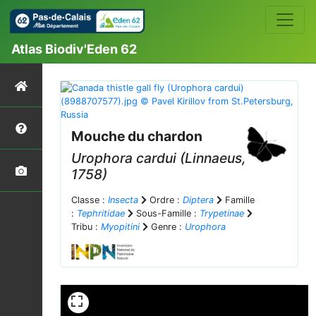
Atlas Biodiv'Eden 62
Mouche du chardon
Urophora cardui
(Linnaeus,
1758)
Classe :
Insecta
Ordre :
Diptera
Famille
:
Tephritidae
Sous-Famille :
Trypetinae
Tribu :
Myopitini
Genre :
Urophora