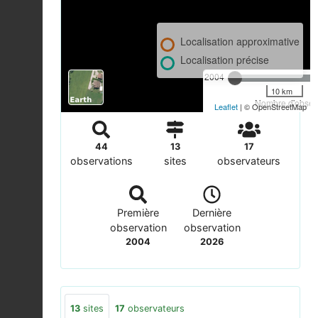
Localisation approximative
Localisation précise
2004
10 km
Nombre d'observ
Leaflet
| © OpenStreetMap
44
13
17
observations
sites
observateurs
Première
Dernière
observation
observation
2004
2026
13
sites
17
observateurs