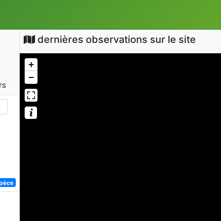
dernières observations sur le site
+
−
rs
spèce