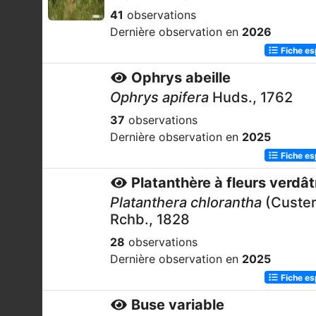
41
observations
Dernière observation en
2026
Fiche e
Ophrys abeille
Ophrys apifera
Huds., 1762
37
observations
Dernière observation en
2025
Fiche e
Platanthère à fleurs verdât
Platanthera chlorantha
(Custer
Rchb., 1828
28
observations
Dernière observation en
2025
Fiche e
Buse variable