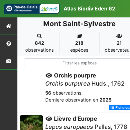
Atlas Biodiv'Eden 62
Mont Saint-Sylvestre
842
218
21
observations
espèces
observateu
Orchis pourpre
Orchis purpurea
Huds., 1762
56
observations
Dernière observation en
2025
Fiche e
Lièvre d'Europe
Lepus europaeus
Pallas, 1778