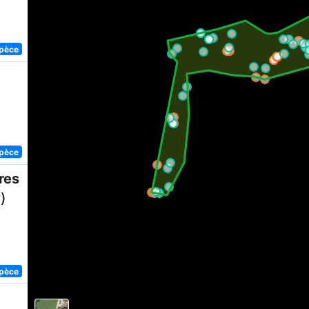
spèce
spèce
res
)
spèce