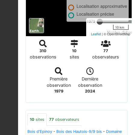
Localisation approximative
Localisation précise
1979
10 km
Nombre d'observa
Leaflet
| © OpenStreetMap
310
10
77
observations
sites
observateurs
Première
Dernière
observation
observation
1979
2024
10
sites
77
observateurs
Bois d'Epinoy
-
Bois des Hautois-9/9 bis
-
Domaine