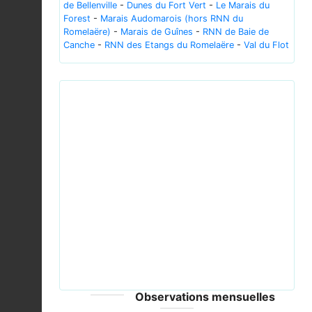
de Bellenville
-
Dunes du Fort Vert
-
Le Marais du
Forest
-
Marais Audomarois (hors RNN du
Romelaëre)
-
Marais de Guînes
-
RNN de Baie de
Canche
-
RNN des Etangs du Romelaëre
-
Val du Flot
Previous
Next
Ixobrychus minutus 3 (Marek Szczepanek).jpg ©
Marek Szczepanek - CC-BY-SA-3.0-migrated;
GFDL
Observations mensuelles