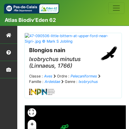
Atlas Biodiv'Eden 62
Blongios nain
Ixobrychus minutus
(Linnaeus, 1766)
Classe :
Aves
Ordre :
Pelecaniformes
Famille :
Ardeidae
Genre :
Ixobrychus
+