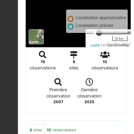
Localisation approximative
Localisation précise
2007
10 km
Nombre d'observ
Leaflet
| © OpenStreetMap
19
8
10
observations
sites
observateurs
Première
Dernière
observation
observation
2007
2025
8
sites
10
observateurs