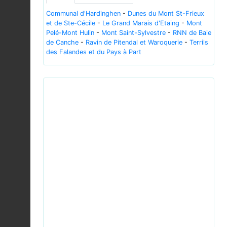
Communal d'Hardinghen
-
Dunes du Mont St-Frieux
et de Ste-Cécile
-
Le Grand Marais d'Etaing
-
Mont
Pelé-Mont Hulin
-
Mont Saint-Sylvestre
-
RNN de Baie
de Canche
-
Ravin de Pitendal et Waroquerie
-
Terrils
des Falandes et du Pays à Part
Previous
Next
Pyrausta.purpuralis.7557.jpg © picture taken by
Olaf Leillinger - CC-BY-SA-2.5; GFDL