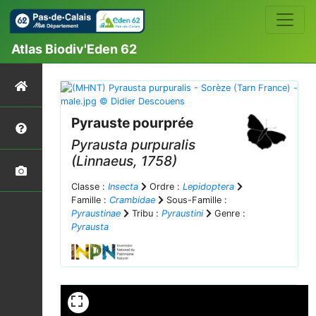
Atlas Biodiv'Eden 62
Pyrauste pourprée
Pyrausta purpuralis
(Linnaeus, 1758)
Classe :
Insecta
Ordre :
Lepidoptera
Famille :
Crambidae
Sous-Famille :
Pyraustinae
Tribu :
Pyraustini
Genre :
Pyrausta