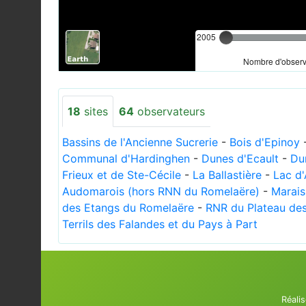
2005
Nombre d'observa
18
sites
64
observateurs
Bassins de l'Ancienne Sucrerie
-
Bois d'Epinoy
Communal d'Hardinghen
-
Dunes d'Ecault
-
Du
Frieux et de Ste-Cécile
-
La Ballastière
-
Lac d'
Audomarois (hors RNN du Romelaëre)
-
Marais
des Etangs du Romelaëre
-
RNR du Plateau de
Terrils des Falandes et du Pays à Part
Réali