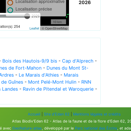
Localisation approximative
2026
Localisation précise
2026
10 km
tion(s): 254
Leaflet
| © OpenStreetMap
-
Bois des Hautois-9/9 bis
-
Cap d'Alprech
-
nes de Fort-Mahon
-
Dunes du Mont St-
Ardres
-
Le Marais d'Athies
-
Marais
 de Guînes
-
Mont Pelé-Mont Hulin
-
RNN
s Landes
-
Ravin de Pitendal et Waroquerie
-
Accueil
|
Site d'Eden 62
|
Mentions légales et crédits
Atlas Biodiv'Eden 62 - Atlas de la faune et de la flore d'Eden 62, 
sé avec
GeoNature-atlas
, développé par le
Parc national des Écrins
, et ad