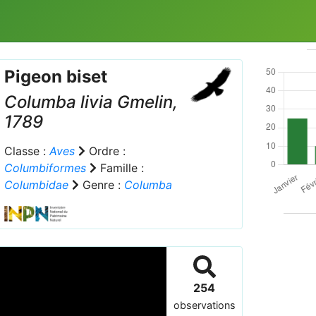
Pigeon biset
Columba livia
Gmelin,
1789
Classe :
Aves
Ordre :
Columbiformes
Famille :
Columbidae
Genre :
Columba
254
observations