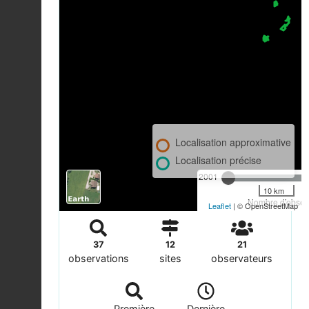
Localisation approximative
Localisation précise
2001
10 km
Nombre d'observ
Leaflet
| © OpenStreetMap
37
12
21
observations
sites
observateurs
Première
Dernière