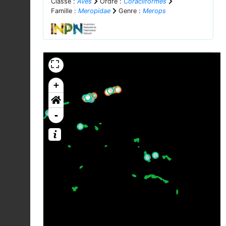
Classe :
Aves
Ordre :
Coraciiformes
Famille :
Meropidae
Genre :
Merops
+
-