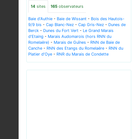
14
sites
165
observateurs
Baie d'Authie
-
Baie de Wissant
-
Bois des Hautois-
9/9 bis
-
Cap Blanc-Nez
-
Cap Gris-Nez
-
Dunes de
Berck
-
Dunes du Fort Vert
-
Le Grand Marais
d'Etaing
-
Marais Audomarois (hors RNN du
Romelaëre)
-
Marais de Guînes
-
RNN de Baie de
Canche
-
RNN des Etangs du Romelaëre
-
RNN du
Platier d'Oye
-
RNR du Marais de Condette
Previous
Next