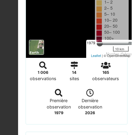
1– 2
2– 5
5– 10
10– 20
20– 50
50– 100
100+
1979
10 km
Nombre d'observa
Leaflet
| © OpenStreetMap
1 006
14
165
observations
sites
observateurs
Première
Dernière
observation
observation
1979
2026