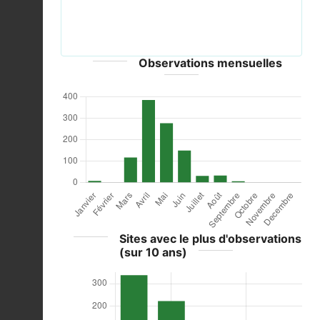
Blåhake - bluethroat (Luscinia svecica)-5 - Flickr -
Ragnhild & Neil Crawford.jpg © Ragnhild&Neil
Crawford from Sweden - CC-BY-SA-2.0
Observations mensuelles
Sites avec le plus d'observations
(sur 10 ans)