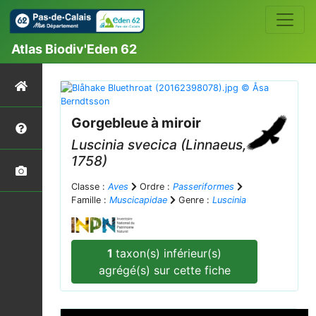
Atlas Biodiv'Eden 62
Gorgebleue à miroir
Luscinia svecica
(Linnaeus,
1758)
Classe :
Aves
Ordre :
Passeriformes
Famille :
Muscicapidae
Genre :
Luscinia
1
taxon(s) inférieur(s)
agrégé(s) sur cette fiche