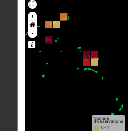
+
-
Nombre
d'observations
0– 1