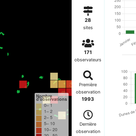
28
sites
171
observateurs
Première
observation
Nombre
d'observations
1993
0– 1
1– 2
2– 5
5– 10
Dernière
10– 20
observation
20– 50