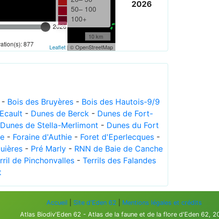
2026
50– 100
100+
2026
10 km
tion(s): 877
Leaflet
| © OpenStreetMap
-
Bois des Bruyères
-
Bois des Hautois-9/9
Ecault
-
Dunes de Berck
-
Dunes de Fort-
Dunes de Stella-Merlimont
-
Dunes du Fort
le
-
Foraine d'Authie
-
Foret d'Eperlecques
-
uières
-
Pré Marly
-
RNN de Baie de Canche
rril de Pinchonvalles
-
Terrils des Falandes
t
Accueil
|
Site d'Eden 62
|
Mentions légales et crédits
Atlas Biodiv'Eden 62 - Atlas de la faune et de la flore d'Eden 62, 