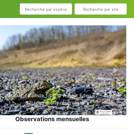
ious
Next
_crapaud_calamite_1.jpg © Auteur Eden 62 - © Eden
62, tous droits réservés
Observations mensuelles