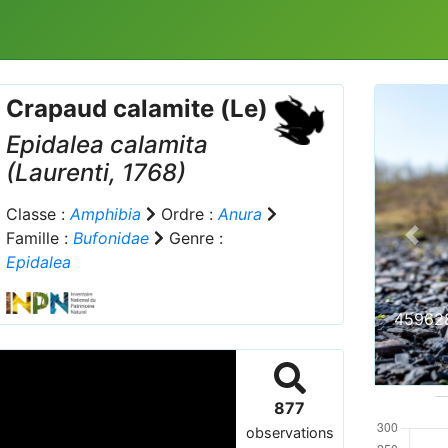
Crapaud calamite (Le)
Epidalea calamita
(Laurenti, 1768)
Classe :
Amphibia
Ordre :
Anura
Famille :
Bufonidae
Genre :
Prev
Epidalea
459628
877
observations