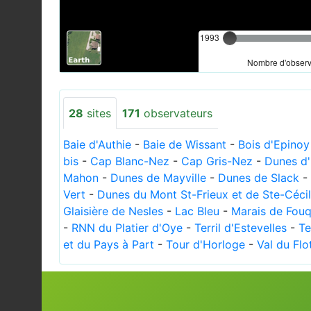
1993
Nombre d'observa
28
sites
171
observateurs
Baie d'Authie
-
Baie de Wissant
-
Bois d'Epinoy
bis
-
Cap Blanc-Nez
-
Cap Gris-Nez
-
Dunes d'
Mahon
-
Dunes de Mayville
-
Dunes de Slack
-
Vert
-
Dunes du Mont St-Frieux et de Ste-Céci
Glaisière de Nesles
-
Lac Bleu
-
Marais de Fouq
-
RNN du Platier d'Oye
-
Terril d'Estevelles
-
Te
et du Pays à Part
-
Tour d'Horloge
-
Val du Flo