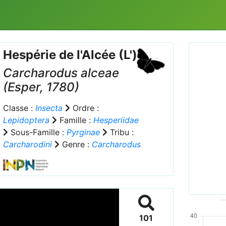
Hespérie de l'Alcée (L')
Carcharodus alceae
(Esper, 1780)
Classe :
Insecta
Ordre :
Lepidoptera
Famille :
Hesperiidae
Prev
Sous-Famille :
Pyrginae
Tribu :
Carcharodini
Genre :
Carcharodus
Carcha
101