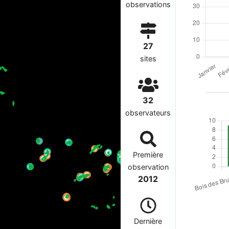
observations
27
sites
32
observateurs
Première
observation
2012
Dernière