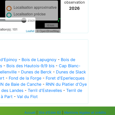
observation
Localisation approximative
2026
Localisation précise
2026
10 km
tion(s): 101
Leaflet
| © OpenStreetMap
 d'Epinoy
-
Bois de Lapugnoy
-
Bois de
es
-
Bois des Hautois-9/9 bis
-
Cap Blanc-
llenville
-
Dunes de Berck
-
Dunes de Slack
ert
-
Fond de la Forge
-
Foret d'Eperlecques
N de Baie de Canche
-
RNN du Platier d'Oye
 des Landes
-
Terril d'Estevelles
-
Terril de
 à Part
-
Val du Flot
Accueil
|
Site d'Eden 62
|
Mentions légales et crédits