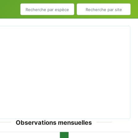
ious
Next
rodus alceae.jpg © Gilles San Martin - CC-BY-SA-2.0
Observations mensuelles