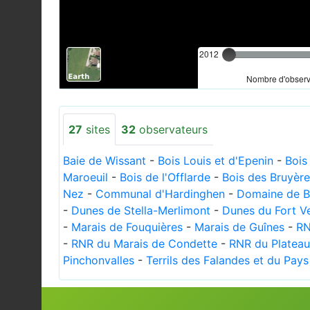
2012
Nombre d'observa
27
sites
32
observateurs
Baie de Wissant
-
Bois Louis et d'Epenin
-
Bois
Maroeuil
-
Bois de l'Offlarde
-
Bois des Bruyèr
Nez
-
Communal d'Hardinghen
-
Domaine de Be
-
Dunes de Stella-Merlimont
-
Dunes du Fort V
-
Marais de Fouquières
-
Marais de Guînes
-
RN
-
RNR du Marais de Condette
-
RNR du Plateau
Pinchonvalles
-
Terrils des Falandes et du Pays