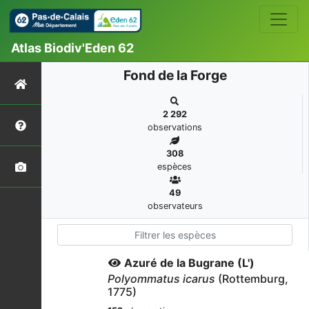
Atlas Biodiv'Eden 62
Fond de la Forge
2 292
observations
308
espèces
49
observateurs
Azuré de la Bugrane (L')
Polyommatus icarus
(Rottemburg,
1775)