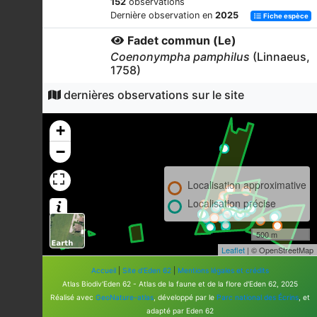
152
observations
Dernière observation en
2025
Fiche espèce
Fadet commun (Le)
Coenonympha pamphilus
(Linnaeus,
1758)
131
observations
dernières observations sur le site
Dernière observation en
2025
Fiche espèce
Azuré bleu-céleste (L')
+
Lysandra bellargus
(Rottemburg,
−
1775)
129
observations
Localisation approximative
Dernière observation en
2025
Fiche espèce
Localisation précise
Demi-Deuil (Le)
Melanargia galathea
(Linnaeus,
500 m
1758)
Leaflet
| © OpenStreetMap
85
observations
Accueil
|
Site d'Eden 62
|
Mentions légales et crédits
Dernière observation en
2025
Fiche espèce
Atlas Biodiv'Eden 62 - Atlas de la faune et de la flore d'Eden 62, 2025
Réalisé avec
GeoNature-atlas
, développé par le
Parc national des Écrins
, et
Myrtil (Le)
adapté par Eden 62