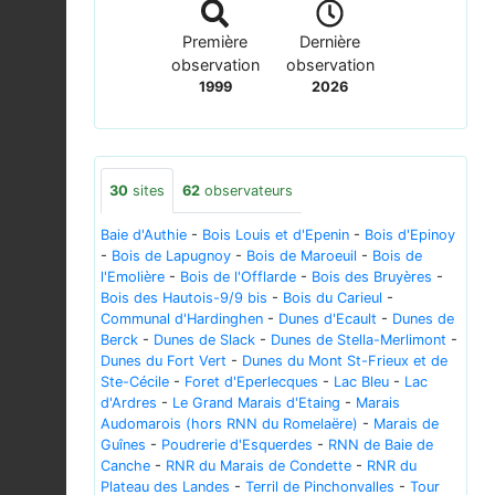
Première
Dernière
observation
observation
1999
2026
30
sites
62
observateurs
Baie d'Authie
-
Bois Louis et d'Epenin
-
Bois d'Epinoy
-
Bois de Lapugnoy
-
Bois de Maroeuil
-
Bois de
l'Emolière
-
Bois de l'Offlarde
-
Bois des Bruyères
-
Bois des Hautois-9/9 bis
-
Bois du Carieul
-
Communal d'Hardinghen
-
Dunes d'Ecault
-
Dunes de
Berck
-
Dunes de Slack
-
Dunes de Stella-Merlimont
-
Dunes du Fort Vert
-
Dunes du Mont St-Frieux et de
Ste-Cécile
-
Foret d'Eperlecques
-
Lac Bleu
-
Lac
d'Ardres
-
Le Grand Marais d'Etaing
-
Marais
Audomarois (hors RNN du Romelaëre)
-
Marais de
Guînes
-
Poudrerie d'Esquerdes
-
RNN de Baie de
Canche
-
RNR du Marais de Condette
-
RNR du
Plateau des Landes
-
Terril de Pinchonvalles
-
Tour