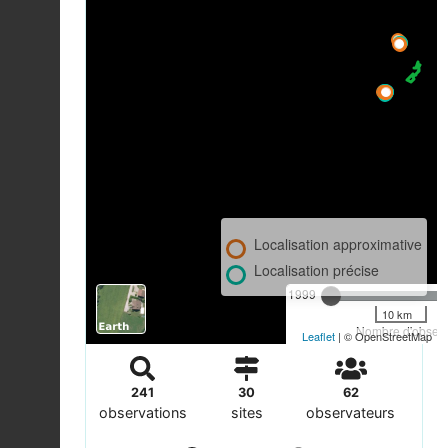
Localisation approximative
Localisation précise
1999
10 km
Nombre d'observa
Leaflet
| © OpenStreetMap
241
30
62
observations
sites
observateurs