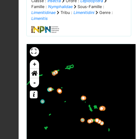
Classe :
Insecta
Ordre :
Lepidoptera
Famille :
Nymphalidae
Sous-Famille :
Limenitidinae
Tribu :
Limenitidini
Genre :
Limenitis
+
-