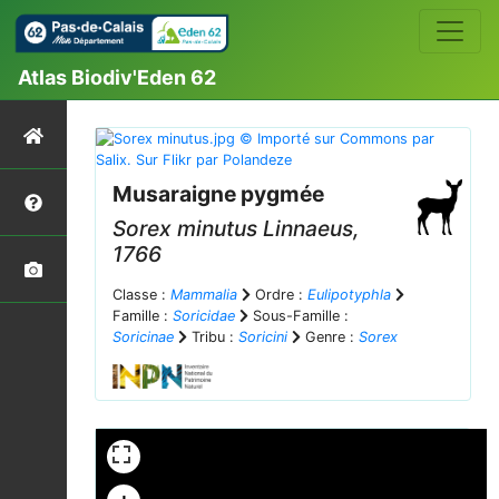
Atlas Biodiv'Eden 62
Musaraigne pygmée
Sorex minutus
Linnaeus,
1766
Classe :
Mammalia
Ordre :
Eulipotyphla
Famille :
Soricidae
Sous-Famille :
Soricinae
Tribu :
Soricini
Genre :
Sorex