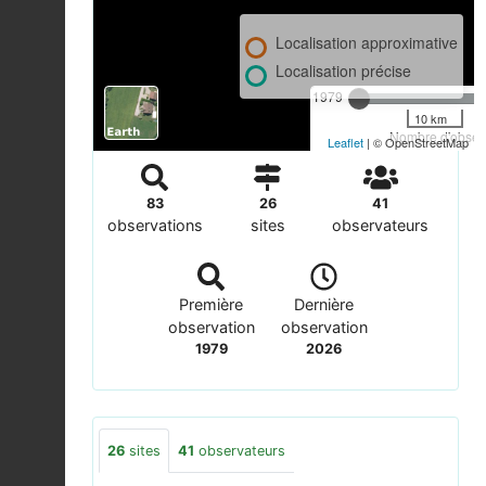
Localisation approximative
Localisation précise
1979
10 km
Nombre d'observ
Leaflet
| © OpenStreetMap
83
26
41
observations
sites
observateurs
Première
Dernière
observation
observation
1979
2026
26
sites
41
observateurs