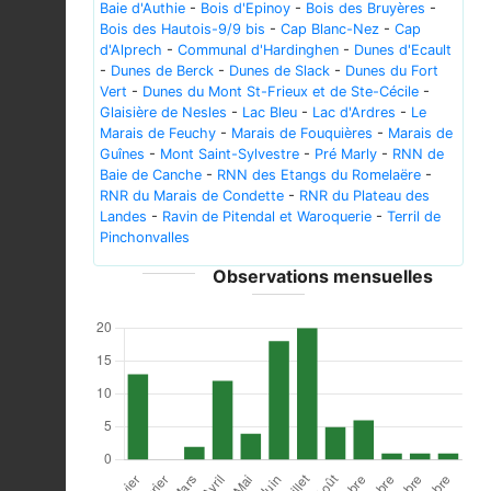
Baie d'Authie
-
Bois d'Epinoy
-
Bois des Bruyères
-
Bois des Hautois-9/9 bis
-
Cap Blanc-Nez
-
Cap
d'Alprech
-
Communal d'Hardinghen
-
Dunes d'Ecault
-
Dunes de Berck
-
Dunes de Slack
-
Dunes du Fort
Vert
-
Dunes du Mont St-Frieux et de Ste-Cécile
-
Glaisière de Nesles
-
Lac Bleu
-
Lac d'Ardres
-
Le
Marais de Feuchy
-
Marais de Fouquières
-
Marais de
Guînes
-
Mont Saint-Sylvestre
-
Pré Marly
-
RNN de
Baie de Canche
-
RNN des Etangs du Romelaëre
-
RNR du Marais de Condette
-
RNR du Plateau des
Landes
-
Ravin de Pitendal et Waroquerie
-
Terril de
Pinchonvalles
Observations mensuelles