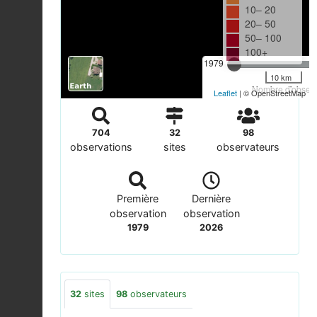
10– 20
20– 50
50– 100
100+
1979
10 km
Nombre d'observa
Leaflet
| © OpenStreetMap
704
32
98
observations
sites
observateurs
Première
Dernière
observation
observation
1979
2026
32
sites
98
observateurs