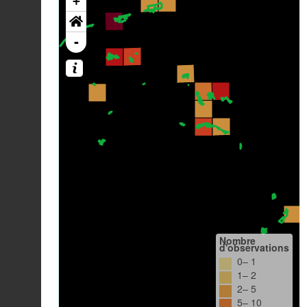
+
-
Nombre
d'observations
0– 1
1– 2
2– 5
5– 10