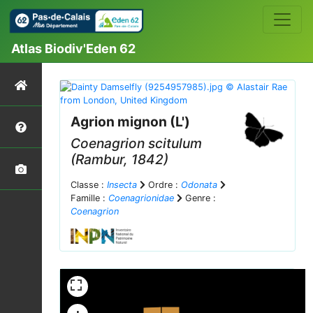
Atlas Biodiv'Eden 62
Agrion mignon (L')
Coenagrion scitulum
(Rambur, 1842)
Classe :
Insecta
Ordre :
Odonata
Famille :
Coenagrionidae
Genre :
Coenagrion