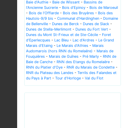
Baie d'Authie
-
Baie de Wissant
-
Bassins de
l'Ancienne Sucrerie
-
Bois d'Epinoy
-
Bois de Maroeuil
-
Bois de l'Offlarde
-
Bois des Bruyères
-
Bois des
Hautois-9/9 bis
-
Communal d'Hardinghen
-
Domaine
de Bellenville
-
Dunes de Berck
-
Dunes de Slack
-
Dunes de Stella-Merlimont
-
Dunes du Fort Vert
-
Dunes du Mont St-Frieux et de Ste-Cécile
-
Foret
d'Eperlecques
-
Lac Bleu
-
Lac d'Ardres
-
Le Grand
Marais d'Etaing
-
Le Marais d'Athies
-
Marais
Audomarois (hors RNN du Romelaëre)
-
Marais de
Fouquières
-
Marais de Guînes
-
Pré Marly
-
RNN de
Baie de Canche
-
RNN des Etangs du Romelaëre
-
RNN du Platier d'Oye
-
RNR du Marais de Condette
-
RNR du Plateau des Landes
-
Terrils des Falandes et
du Pays à Part
-
Tour d'Horloge
-
Val du Flot