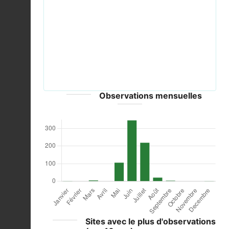
Previous
Next
Coenagrion scitulum-male.jpg © Frederik81
http://www.frederik-f56.de - GFDL-1.2
Observations mensuelles
Sites avec le plus d'observations