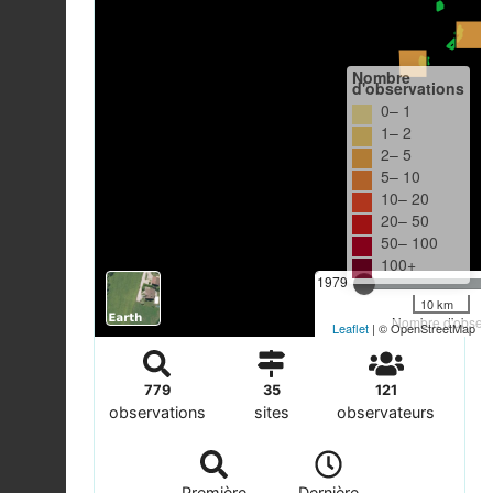
Nombre
d'observations
0– 1
1– 2
2– 5
5– 10
10– 20
20– 50
50– 100
100+
1979
10 km
Nombre d'observa
Leaflet
| © OpenStreetMap
779
35
121
observations
sites
observateurs
Première
Dernière