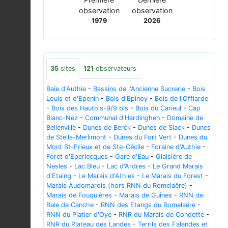
observation
observation
1979
2026
35
sites
121
observateurs
Baie d'Authie
-
Bassins de l'Ancienne Sucrerie
-
Bois
Louis et d'Epenin
-
Bois d'Epinoy
-
Bois de l'Offlarde
-
Bois des Hautois-9/9 bis
-
Bois du Carieul
-
Cap
Blanc-Nez
-
Communal d'Hardinghen
-
Domaine de
Bellenville
-
Dunes de Berck
-
Dunes de Slack
-
Dunes
de Stella-Merlimont
-
Dunes du Fort Vert
-
Dunes du
Mont St-Frieux et de Ste-Cécile
-
Foraine d'Authie
-
Foret d'Eperlecques
-
Gare d'Eau
-
Glaisière de
Nesles
-
Lac Bleu
-
Lac d'Ardres
-
Le Grand Marais
d'Etaing
-
Le Marais d'Athies
-
Le Marais du Forest
-
Marais Audomarois (hors RNN du Romelaëre)
-
Marais de Fouquières
-
Marais de Guînes
-
RNN de
Baie de Canche
-
RNN des Etangs du Romelaëre
-
RNN du Platier d'Oye
-
RNR du Marais de Condette
-
RNR du Plateau des Landes
-
Terrils des Falandes et