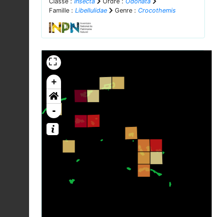
Classe :
Insecta
Ordre :
Odonata
Famille :
Libellulidae
Genre :
Crocothemis
+
-