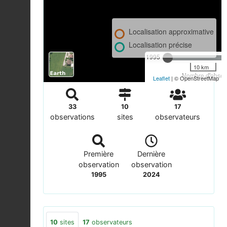
Localisation approximative
Localisation précise
1995
10 km
Nombre d'observ
Leaflet
| © OpenStreetMap
33
10
17
observations
sites
observateurs
Première
Dernière
observation
observation
1995
2024
10
sites
17
observateurs