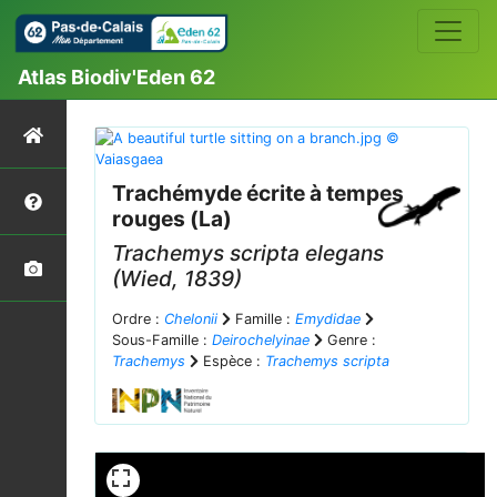
Atlas Biodiv'Eden 62
Trachémyde écrite à tempes
rouges (La)
Trachemys scripta elegans
(Wied, 1839)
Ordre :
Chelonii
Famille :
Emydidae
Sous-Famille :
Deirochelyinae
Genre :
Trachemys
Espèce :
Trachemys scripta