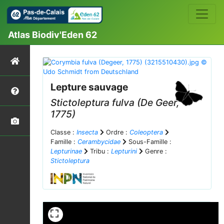
Atlas Biodiv'Eden 62
Lepture sauvage
Stictoleptura fulva
(De Geer,
1775)
Classe :
Insecta
Ordre :
Coleoptera
Famille :
Cerambycidae
Sous-Famille :
Lepturinae
Tribu :
Lepturini
Genre :
Stictoleptura