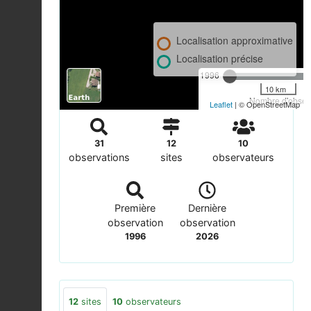
Localisation approximative
Localisation précise
1996
10 km
Nombre d'observ
Leaflet
| © OpenStreetMap
31
12
10
observations
sites
observateurs
Première
Dernière
observation
observation
1996
2026
12
sites
10
observateurs