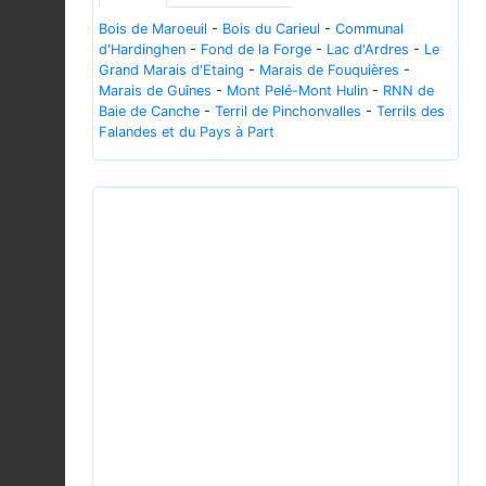
Bois de Maroeuil
-
Bois du Carieul
-
Communal
d'Hardinghen
-
Fond de la Forge
-
Lac d'Ardres
-
Le
Grand Marais d'Etaing
-
Marais de Fouquières
-
Marais de Guînes
-
Mont Pelé-Mont Hulin
-
RNN de
Baie de Canche
-
Terril de Pinchonvalles
-
Terrils des
Falandes et du Pays à Part
Previous
Next
(MHNT) Stictoleptura fulva on Achillea
millefolium.jpg © Didier Descouens - CC-BY-SA-4.0