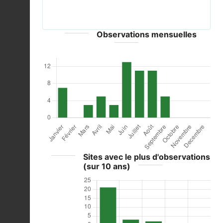
22062007 1.jpg © O. Pichard - CC-BY-SA-
3.0,2.5,2.0,1.0; GFDL
Observations mensuelles
Sites avec le plus d'observations
(sur 10 ans)