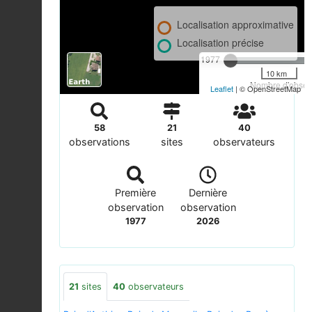
Localisation approximative
Localisation précise
1977
10 km
Nombre d'observ
Leaflet
| © OpenStreetMap
58
21
40
observations
sites
observateurs
Première
Dernière
observation
observation
1977
2026
21
sites
40
observateurs