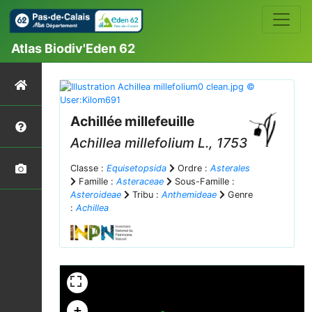
Atlas Biodiv'Eden 62
Achillée millefeuille
Achillea millefolium
L., 1753
Classe :
Equisetopsida
Ordre :
Asterales
Famille :
Asteraceae
Sous-Famille :
Asteroideae
Tribu :
Anthemideae
Genre
:
Achillea
+