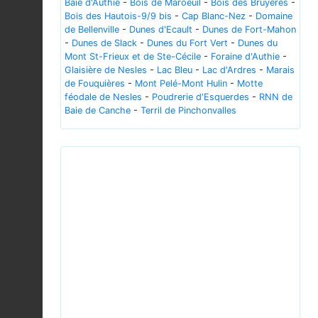
Baie d'Authie
-
Bois de Maroeuil
-
Bois des Bruyères
-
Bois des Hautois-9/9 bis
-
Cap Blanc-Nez
-
Domaine
de Bellenville
-
Dunes d'Ecault
-
Dunes de Fort-Mahon
-
Dunes de Slack
-
Dunes du Fort Vert
-
Dunes du
Mont St-Frieux et de Ste-Cécile
-
Foraine d'Authie
-
Glaisière de Nesles
-
Lac Bleu
-
Lac d'Ardres
-
Marais
de Fouquières
-
Mont Pelé-Mont Hulin
-
Motte
féodale de Nesles
-
Poudrerie d'Esquerdes
-
RNN de
Baie de Canche
-
Terril de Pinchonvalles
Previous
Next
Achillea millefolium vallee-de-grace-amiens 80