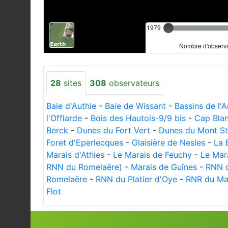
1979
Nombre d'observa
28
sites
308
observateurs
Baie d'Authie
-
Baie de Wissant
-
Bassins de l'
l'Offlarde
-
Bois des Hautois-9/9 bis
-
Cap Bla
Berck
-
Dunes du Fort Vert
-
Dunes du Mont St-
Foret d'Eperlecques
-
Glaisière de Nesles
-
La 
Marais d'Athies
-
Le Marais de Feuchy
-
Le Mar
RNN du Romelaëre)
-
Marais de Guînes
-
RNN d
Romelaëre
-
RNN du Platier d'Oye
-
RNR du Ma
Flot