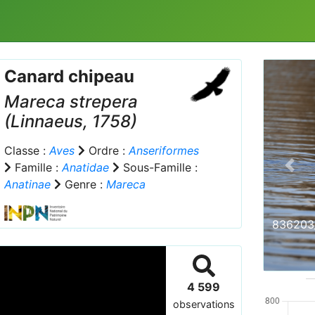
Canard chipeau
Mareca strepera
(Linnaeus, 1758)
Classe :
Aves
Ordre :
Anseriformes
Famille :
Anatidae
Sous-Famille :
Prev
Anatinae
Genre :
Mareca
836203_
4 599
observations