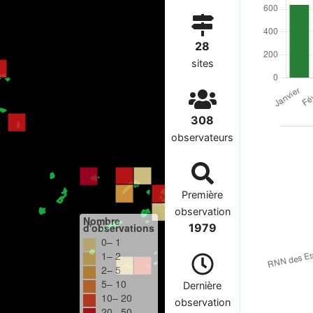
28
sites
308
observateurs
Première
observation
Nombre
d'observations
1979
0– 1
1– 2
2– 5
5– 10
Dernière
10– 20
observation
20– 50