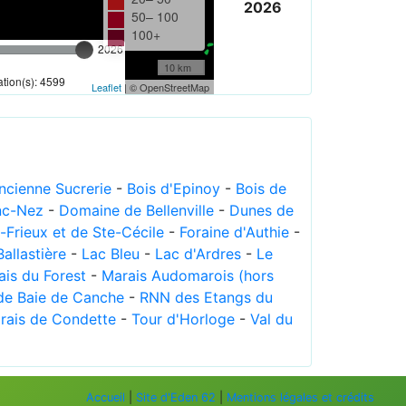
2026
50– 100
100+
2026
10 km
tion(s): 4599
Leaflet
| © OpenStreetMap
Ancienne Sucrerie
-
Bois d'Epinoy
-
Bois de
nc-Nez
-
Domaine de Bellenville
-
Dunes de
Frieux et de Ste-Cécile
-
Foraine d'Authie
-
Ballastière
-
Lac Bleu
-
Lac d'Ardres
-
Le
ais du Forest
-
Marais Audomarois (hors
e Baie de Canche
-
RNN des Etangs du
rais de Condette
-
Tour d'Horloge
-
Val du
Accueil
|
Site d'Eden 62
|
Mentions légales et crédits