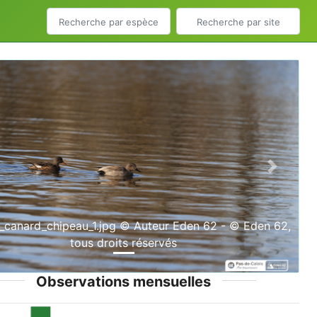
ious
Next
canard_chipeau_1.jpg © Auteur Eden 62 - © Eden 62,
tous droits réservés
Observations mensuelles