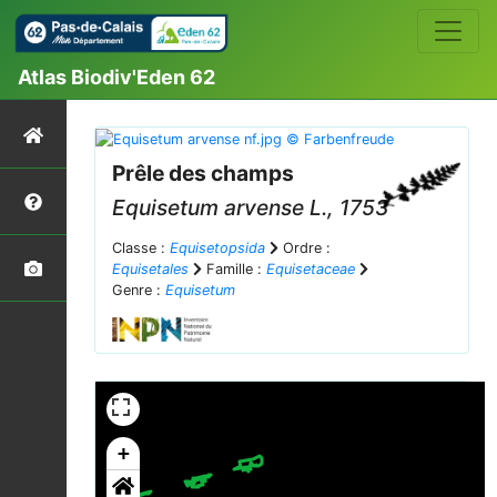
Atlas Biodiv'Eden 62
Prêle des champs
Equisetum arvense
L., 1753
Classe :
Equisetopsida
Ordre :
Equisetales
Famille :
Equisetaceae
Genre :
Equisetum
+