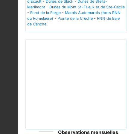
d'Ecault
-
Dunes de Slack
-
Dunes de Stella-
Merlimont
-
Dunes du Mont St-Frieux et de Ste-Cécile
-
Fond de la Forge
-
Marais Audomarois (hors RNN
du Romelaëre)
-
Pointe de la Crèche
-
RNN de Baie
de Canche
Previous
Next
Equisetum arvense 126536963.jpg © botany08 -
CC-BY-4.0
Observations mensuelles