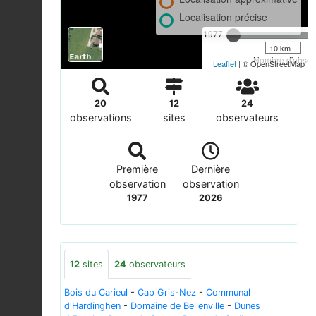
Localisation précise
1977
10 km
Nombre d'observ
Leaflet
| © OpenStreetMap
20
12
24
observations
sites
observateurs
Première
Dernière
observation
observation
1977
2026
12
sites
24
observateurs
Bois du Carieul
-
Cap Gris-Nez
-
Communal
d'Hardinghen
-
Domaine de Bellenville
-
Dunes