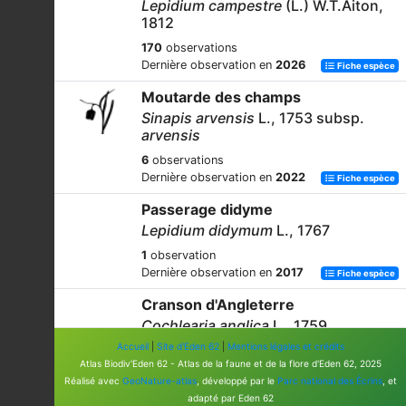
Lepidium campestre
(L.) W.T.Aiton,
1812
170
observations
Dernière observation en
2026
Fiche espèce
Moutarde des champs
Sinapis arvensis
L., 1753 subsp.
arvensis
6
observations
Dernière observation en
2022
Fiche espèce
Passerage didyme
Lepidium didymum
L., 1767
1
observation
Dernière observation en
2017
Fiche espèce
Cranson d'Angleterre
Cochlearia anglica
L., 1759
Accueil
|
Site d'Eden 62
|
Mentions légales et crédits
6
observations
Atlas Biodiv'Eden 62 - Atlas de la faune et de la flore d'Eden 62, 2025
Dernière observation en
2023
Fiche espèce
Réalisé avec
GeoNature-atlas
, développé par le
Parc national des Écrins
, et
Chou commun
adapté par Eden 62