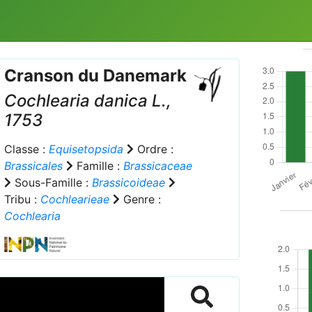
Cranson du Danemark
Cochlearia danica
L.,
1753
Classe :
Equisetopsida
Ordre :
Brassicales
Famille :
Brassicaceae
Sous-Famille :
Brassicoideae
Tribu :
Cochlearieae
Genre :
Cochlearia