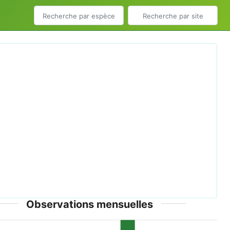
ious
Next
zandkool R0013711.JPG © No machine-readable author
d. TeunSpaans assumed (based on copyright claims). -
CC-BY-2.5; CC-BY-SA-3.0-migrated; GFDL
Observations mensuelles