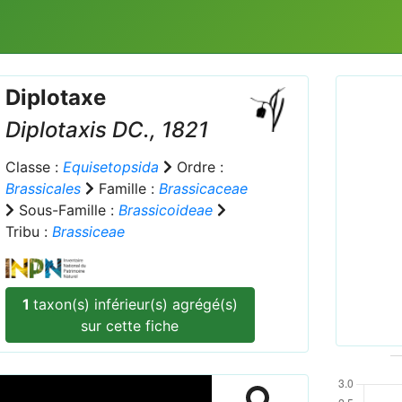
Diplotaxe
Diplotaxis
DC., 1821
Classe :
Equisetopsida
Ordre :
Brassicales
Famille :
Brassicaceae
Sous-Famille :
Brassicoideae
Prev
Tribu :
Brassiceae
Kleine 
provide
1
taxon(s) inférieur(s) agrégé(s)
sur cette fiche