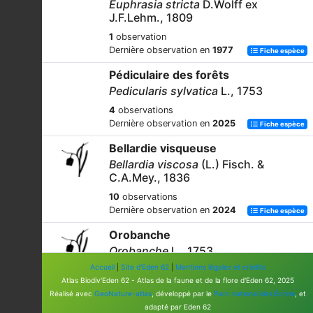
Euphrasia stricta
D.Wolff ex
J.F.Lehm., 1809
1
observation
Dernière observation en
1977
Fiche espèce
Pédiculaire des forêts
Pedicularis sylvatica
L., 1753
4
observations
Dernière observation en
2025
Fiche espèce
Bellardie visqueuse
Bellardia viscosa
(L.) Fisch. &
C.A.Mey., 1836
10
observations
Dernière observation en
2024
Fiche espèce
Orobanche
Orobanche
L., 1753
Accueil
|
Site d'Eden 62
|
Mentions légales et crédits
10
observations
Atlas Biodiv'Eden 62 - Atlas de la faune et de la flore d'Eden 62, 2025
Dernière observation en
2025
Fiche espèce
Réalisé avec
GeoNature-atlas
, développé par le
Parc national des Écrins
, et
Rhinanthe mineur
adapté par Eden 62