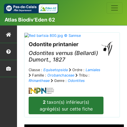
Atlas Biodiv'Eden 62
Odontite printanier
Odontites vernus
(Bellardi)
Dumort., 1827
Classe :
Equisetopsida
Ordre :
Lamiales
Famille :
Orobanchaceae
Tribu :
Rhinantheae
Genre :
Odontites
2
taxon(s) inférieur(s)
agrégé(s) sur cette fiche