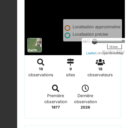
Localisation approximative
Localisation précise
1977
10 km
Nombre d'observ
Leaflet
| © OpenStreetMap
19
9
18
observations
sites
observateurs
Première
Dernière
observation
observation
1977
2026