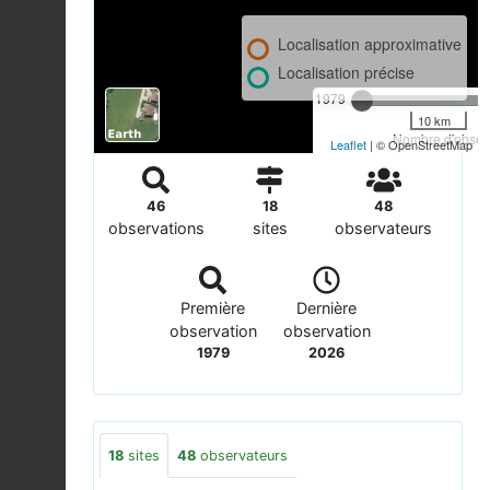
Localisation approximative
Localisation précise
1979
10 km
Nombre d'observ
Leaflet
| © OpenStreetMap
46
18
48
observations
sites
observateurs
Première
Dernière
observation
observation
1979
2026
18
sites
48
observateurs