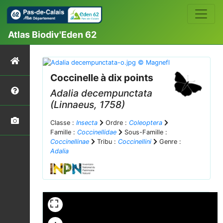
Atlas Biodiv'Eden 62
Coccinelle à dix points
Adalia decempunctata
(Linnaeus, 1758)
Classe :
Insecta
Ordre :
Coleoptera
Famille :
Coccinellidae
Sous-Famille :
Coccinellinae
Tribu :
Coccinellini
Genre :
Adalia