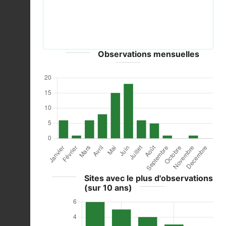
Creeping butercup close 800.jpg © Panterka - CC-
BY-SA-3.0-migrated; GFDL
Observations mensuelles
Sites avec le plus d'observations
(sur 10 ans)