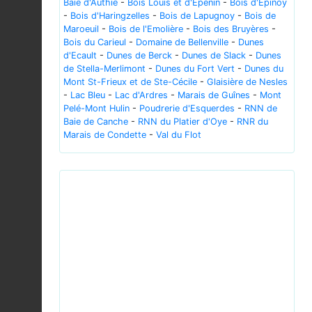
Baie d'Authie
-
Bois Louis et d'Epenin
-
Bois d'Epinoy
-
Bois d'Haringzelles
-
Bois de Lapugnoy
-
Bois de
Maroeuil
-
Bois de l'Emolière
-
Bois des Bruyères
-
Bois du Carieul
-
Domaine de Bellenville
-
Dunes
d'Ecault
-
Dunes de Berck
-
Dunes de Slack
-
Dunes
de Stella-Merlimont
-
Dunes du Fort Vert
-
Dunes du
Mont St-Frieux et de Ste-Cécile
-
Glaisière de Nesles
-
Lac Bleu
-
Lac d'Ardres
-
Marais de Guînes
-
Mont
Pelé-Mont Hulin
-
Poudrerie d'Esquerdes
-
RNN de
Baie de Canche
-
RNN du Platier d'Oye
-
RNR du
Marais de Condette
-
Val du Flot
Previous
Next