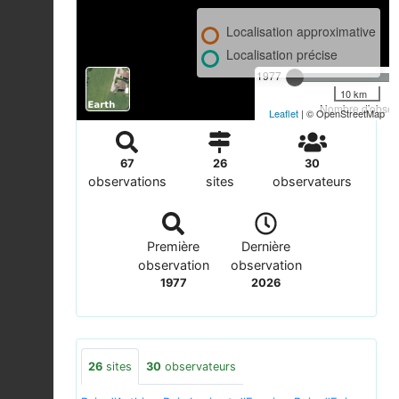
Localisation approximative
Localisation précise
1977
10 km
Nombre d'observ
Leaflet
| © OpenStreetMap
67
26
30
observations
sites
observateurs
Première
Dernière
observation
observation
1977
2026
26
sites
30
observateurs