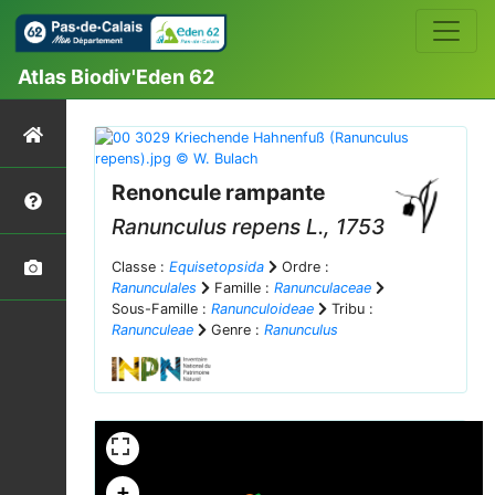
Atlas Biodiv'Eden 62
Renoncule rampante
Ranunculus repens
L., 1753
Classe :
Equisetopsida
Ordre :
Ranunculales
Famille :
Ranunculaceae
Sous-Famille :
Ranunculoideae
Tribu :
Ranunculeae
Genre :
Ranunculus
+