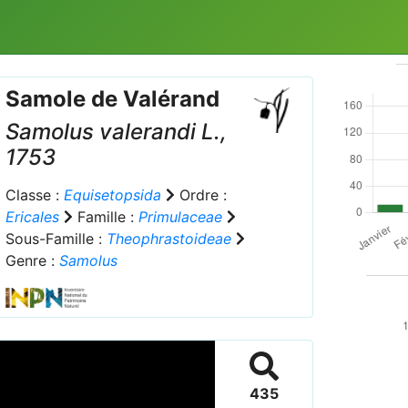
Samole de Valérand
Samolus valerandi
L.,
1753
Classe :
Equisetopsida
Ordre :
Ericales
Famille :
Primulaceae
Sous-Famille :
Theophrastoideae
Genre :
Samolus
435