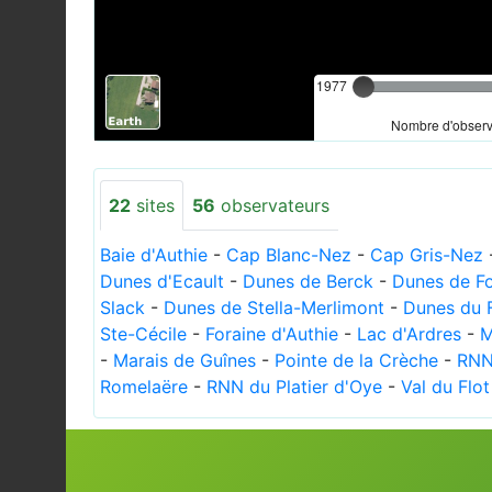
1977
Nombre d'observa
22
sites
56
observateurs
Baie d'Authie
-
Cap Blanc-Nez
-
Cap Gris-Nez
Dunes d'Ecault
-
Dunes de Berck
-
Dunes de F
Slack
-
Dunes de Stella-Merlimont
-
Dunes du F
Ste-Cécile
-
Foraine d'Authie
-
Lac d'Ardres
-
M
-
Marais de Guînes
-
Pointe de la Crèche
-
RNN
Romelaëre
-
RNN du Platier d'Oye
-
Val du Flot