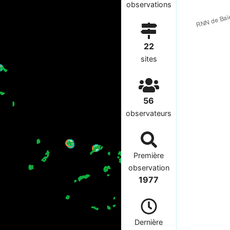
observations
22
sites
56
observateurs
Première
observation
1977
Dernière