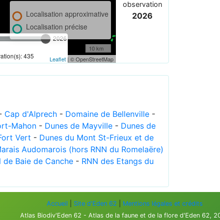
observation
Localisation approximative
2026
Localisation précise
2026
10 km
tion(s): 435
Leaflet
| © OpenStreetMap
-
Cap d'Alprech
-
Domaine de Bellenville
-
ort-Mahon
-
Dunes de Mayville
-
Dunes de
ort Vert
-
Dunes du Mont St-Frieux et de
arais Audomarois (hors RNN du Romelaëre)
 de Baie de Canche
-
RNN des Etangs du
Accueil
|
Site d'Eden 62
|
Mentions légales et crédits
Atlas Biodiv'Eden 62 - Atlas de la faune et de la flore d'Eden 62, 