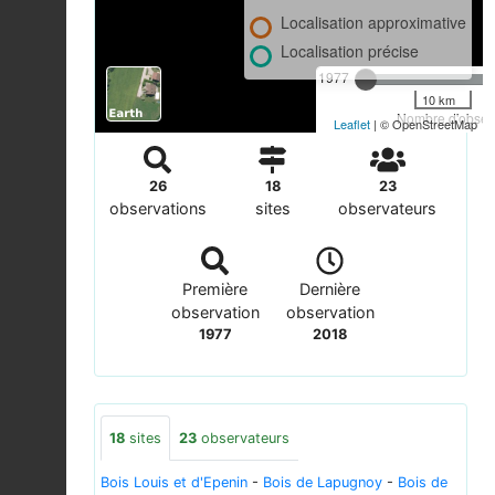
Localisation approximative
Localisation précise
1977
10 km
Nombre d'observ
Leaflet
| © OpenStreetMap
26
18
23
observations
sites
observateurs
Première
Dernière
observation
observation
1977
2018
18
sites
23
observateurs
Bois Louis et d'Epenin
-
Bois de Lapugnoy
-
Bois de