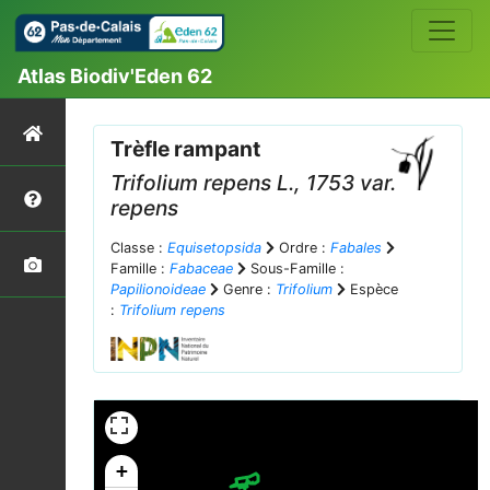
Atlas Biodiv'Eden 62
Trèfle rampant
Trifolium repens
L., 1753 var.
repens
Classe :
Equisetopsida
Ordre :
Fabales
Famille :
Fabaceae
Sous-Famille :
Papilionoideae
Genre :
Trifolium
Espèce
:
Trifolium repens
+