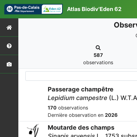
Atlas Biodiv'Eden 62
Observ
587
observations
Passerage champêtre
Lepidium campestre
(L.) W.T.A
170
observations
Dernière observation en
2026
Moutarde des champs
Sinapis arvensis
L., 1753 subs