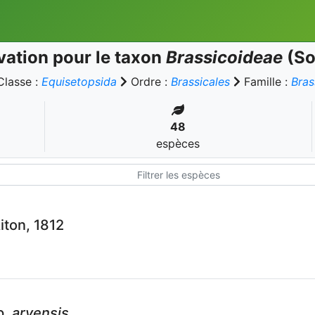
ation pour le taxon
Brassicoideae
(So
Classe :
Equisetopsida
Ordre :
Brassicales
Famille :
Bras
48
espèces
iton, 1812
p.
arvensis