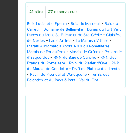
21
sites
27
observateurs
Bois Louis et d'Epenin
-
Bois de Maroeuil
-
Bois du
Carieul
-
Domaine de Bellenville
-
Dunes du Fort Vert
-
Dunes du Mont St-Frieux et de Ste-Cécile
-
Glaisière
de Nesles
-
Lac d'Ardres
-
Le Marais d'Athies
-
Marais Audomarois (hors RNN du Romelaëre)
-
Marais de Fouquières
-
Marais de Guînes
-
Poudrerie
d'Esquerdes
-
RNN de Baie de Canche
-
RNN des
Etangs du Romelaëre
-
RNN du Platier d'Oye
-
RNR
du Marais de Condette
-
RNR du Plateau des Landes
-
Ravin de Pitendal et Waroquerie
-
Terrils des
Falandes et du Pays à Part
-
Val du Flot