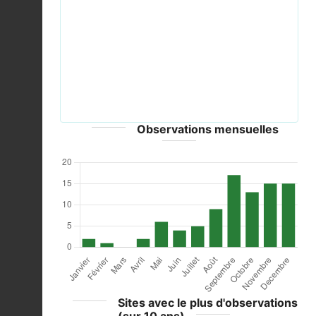
Previous
Next
Vespa velutina nigrithorax MHNT.jpg © Didier
Descouens - CC-BY-SA-3.0
Observations mensuelles
Sites avec le plus d'observations
(sur 10 ans)