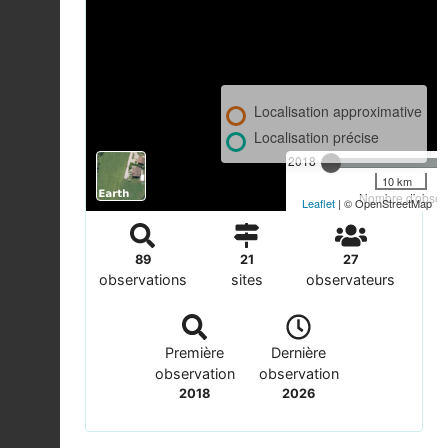
Localisation approximative
Localisation précise
2018
10 km
Nombre d'observ
Leaflet
| © OpenStreetMap
89
21
27
observations
sites
observateurs
Première
Dernière
observation
observation
2018
2026