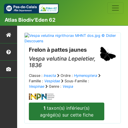
Atlas Biodiv'Eden 62
Frelon à pattes jaunes
Vespa velutina
Lepeletier,
1836
Classe :
Insecta
Ordre :
Hymenoptera
Famille :
Vespidae
Sous-Famille :
Vespinae
Genre :
Vespa
1
taxon(s) inférieur(s)
agrégé(s) sur cette fiche