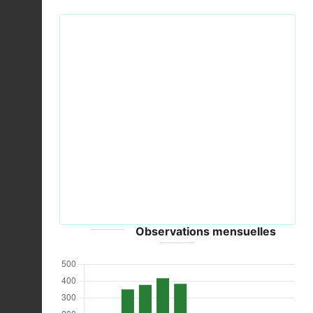
Previous
Next
Edible Frog - Rana esculenta - panoramio (7).jpg ©
Björn S. - CC-BY-SA-3.0
Observations mensuelles