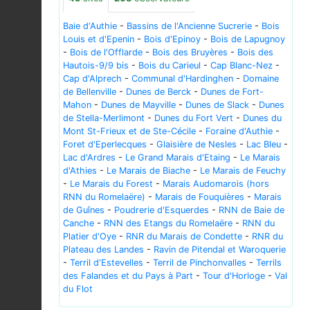
Baie d'Authie
-
Bassins de l'Ancienne Sucrerie
-
Bois
Louis et d'Epenin
-
Bois d'Epinoy
-
Bois de Lapugnoy
-
Bois de l'Offlarde
-
Bois des Bruyères
-
Bois des
Hautois-9/9 bis
-
Bois du Carieul
-
Cap Blanc-Nez
-
Cap d'Alprech
-
Communal d'Hardinghen
-
Domaine
de Bellenville
-
Dunes de Berck
-
Dunes de Fort-
Mahon
-
Dunes de Mayville
-
Dunes de Slack
-
Dunes
de Stella-Merlimont
-
Dunes du Fort Vert
-
Dunes du
Mont St-Frieux et de Ste-Cécile
-
Foraine d'Authie
-
Foret d'Eperlecques
-
Glaisière de Nesles
-
Lac Bleu
-
Lac d'Ardres
-
Le Grand Marais d'Etaing
-
Le Marais
d'Athies
-
Le Marais de Biache
-
Le Marais de Feuchy
-
Le Marais du Forest
-
Marais Audomarois (hors
RNN du Romelaëre)
-
Marais de Fouquières
-
Marais
de Guînes
-
Poudrerie d'Esquerdes
-
RNN de Baie de
Canche
-
RNN des Etangs du Romelaëre
-
RNN du
Platier d'Oye
-
RNR du Marais de Condette
-
RNR du
Plateau des Landes
-
Ravin de Pitendal et Waroquerie
-
Terril d'Estevelles
-
Terril de Pinchonvalles
-
Terrils
des Falandes et du Pays à Part
-
Tour d'Horloge
-
Val
du Flot