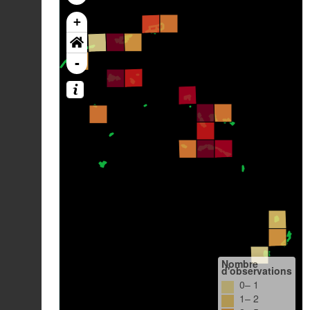
+
-
Nombre
d'observations
0– 1
1– 2