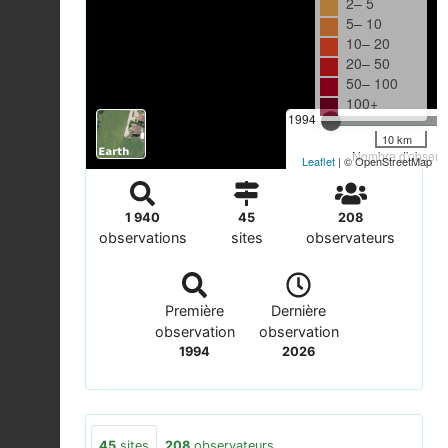
2– 5
5– 10
10– 20
20– 50
50– 100
100+
1994
10 km
Nombre d'observa
Leaflet
| © OpenStreetMap
1 940
45
208
observations
sites
observateurs
Première
Dernière
observation
observation
1994
2026
45
sites
208
observateurs