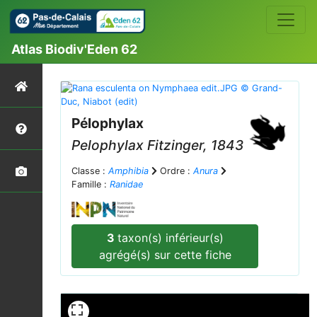
Atlas Biodiv'Eden 62
Pélophylax
Pelophylax
Fitzinger, 1843
Classe :
Amphibia
Ordre :
Anura
Famille :
Ranidae
3
taxon(s) inférieur(s)
agrégé(s) sur cette fiche