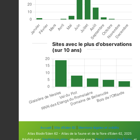
Sites avec le plus d'observations
(sur 10 ans)
Accueil
|
Site d'Eden 62
|
Mentions légales et crédits
Atlas Biodiv'Eden 62 - Atlas de la faune et de la flore d'Eden 62, 2025
Réalisé avec
GeoNature-atlas
, développé par le
Parc national des Écrins
, et