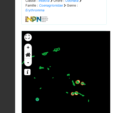
Classe :
Insecta
Ordre :
Odonata
Famille :
Coenagrionidae
Genre :
Erythromma
+
-