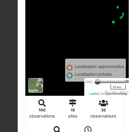
Localisation approximative
Localisation précise
1991
10 km
Nombre d'observa
Leaflet
| © OpenStreetMap
100
15
32
observations
sites
observateurs