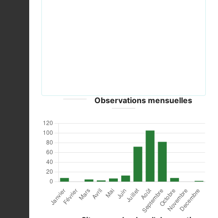
Previous
Next
2013.07.01.-21-Wustrow-Neu Drosedow--
Blaugruene Mosaikjungfer-Maennchen.jpg ©
Andreas Eichler - CC-BY-SA-3.0
Observations mensuelles