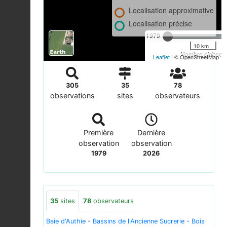
Localisation approximative
Localisation précise
1979
10 km
Nombre d'observa
Leaflet
| © OpenStreetMap
305
35
78
observations
sites
observateurs
Première
Dernière
observation
observation
1979
2026
35
sites
78
observateurs
Baie d'Authie
-
Bassins de l'Ancienne Sucrerie
-
Bois