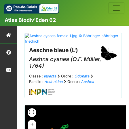
Atlas Biodiv'Eden 62
Aeschne bleue (L')
Aeshna cyanea
(O.F. Müller,
1764)
Classe :
Insecta
Ordre :
Odonata
Famille :
Aeshnidae
Genre :
Aeshna
+