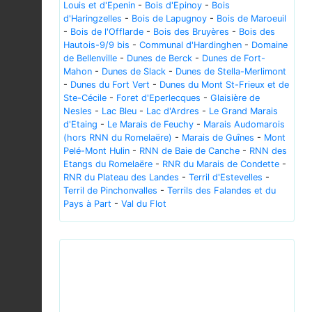
Louis et d'Epenin
-
Bois d'Epinoy
-
Bois
d'Haringzelles
-
Bois de Lapugnoy
-
Bois de Maroeuil
-
Bois de l'Offlarde
-
Bois des Bruyères
-
Bois des
Hautois-9/9 bis
-
Communal d'Hardinghen
-
Domaine
de Bellenville
-
Dunes de Berck
-
Dunes de Fort-
Mahon
-
Dunes de Slack
-
Dunes de Stella-Merlimont
-
Dunes du Fort Vert
-
Dunes du Mont St-Frieux et de
Ste-Cécile
-
Foret d'Eperlecques
-
Glaisière de
Nesles
-
Lac Bleu
-
Lac d'Ardres
-
Le Grand Marais
d'Etaing
-
Le Marais de Feuchy
-
Marais Audomarois
(hors RNN du Romelaëre)
-
Marais de Guînes
-
Mont
Pelé-Mont Hulin
-
RNN de Baie de Canche
-
RNN des
Etangs du Romelaëre
-
RNR du Marais de Condette
-
RNR du Plateau des Landes
-
Terril d'Estevelles
-
Terril de Pinchonvalles
-
Terrils des Falandes et du
Pays à Part
-
Val du Flot