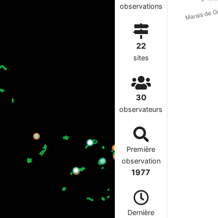
observations
22
sites
30
observateurs
Première
observation
1977
Dernière