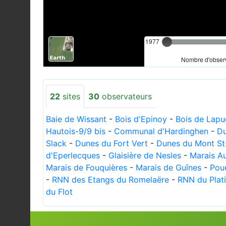
1977
Nombre d'observ
22
sites
30
observateurs
Baie de Wissant
-
Bois d'Epinoy
-
Bois de Lap
Hautois-9/9 bis
-
Communal d'Hardinghen
-
Du
Slack
-
Dunes du Fort Vert
-
Dunes du Mont St-
d'Eperlecques
-
Glaisière de Nesles
-
Marais A
Marais de Fouquières
-
Marais de Guînes
-
Pou
-
RNN des Etangs du Romelaëre
-
RNN du Plati
du Flot