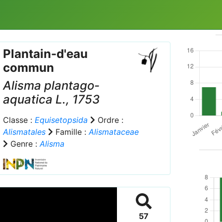
Plantain-d'eau
commun
Alisma plantago-
aquatica
L., 1753
Classe :
Equisetopsida
Ordre :
Alismatales
Famille :
Alismataceae
Genre :
Alisma
57