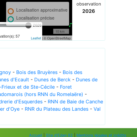
observation
Localisation approximative
2026
Localisation précise
2026
10 km
ation(s): 57
Leaflet
| © OpenStreetMap
ugnoy
-
Bois des Bruyères
-
Bois des
nes d'Ecault
-
Dunes de Berck
-
Dunes de
Frieux et de Ste-Cécile
-
Foret
udomarois (hors RNN du Romelaëre)
-
drerie d'Esquerdes
-
RNN de Baie de Canche
er d'Oye
-
RNR du Plateau des Landes
-
Val
Accueil
|
Site d'Eden 62
|
Mentions légales et crédits