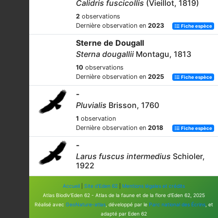
Calidris fuscicollis
(Vieillot, 1819)
2
observations
Dernière observation en
2023
Fiche espèce
Sterne de Dougall
Sterna dougallii
Montagu, 1813
10
observations
Dernière observation en
2025
Fiche espèce
-
Pluvialis
Brisson, 1760
1
observation
Dernière observation en
2018
Fiche espèce
-
Larus fuscus intermedius
Schioler,
1922
1
observation
Accueil
|
Site d'Eden 62
|
Mentions légales et crédits
Dernière observation en
2015
Fiche espèce
Atlas Biodiv'Eden 62 - Atlas de la faune et de la flore d'Eden 62, 2025
Chevalier bargette
Réalisé avec
GeoNature-atlas
, développé par le
Parc national des Écrins
, et
adapté par Eden 62
Xenus cinereus
(Güldenstädt, 1775)