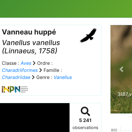
Vanneau huppé
Vanellus vanellus
(Linnaeus, 1758)
Classe :
Aves
Ordre :
Charadriiformes
Famille :
Prev
Charadriidae
Genre :
Vanellus
3187_
5 241
observations