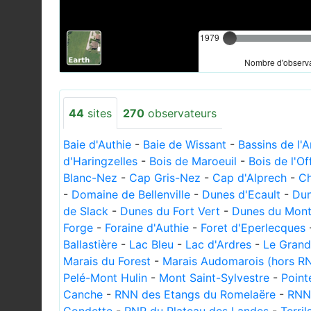
1979
Nombre d'observa
44
sites
270
observateurs
Baie d'Authie
-
Baie de Wissant
-
Bassins de l'
d'Haringzelles
-
Bois de Maroeuil
-
Bois de l'Of
Blanc-Nez
-
Cap Gris-Nez
-
Cap d'Alprech
-
Ch
-
Domaine de Bellenville
-
Dunes d'Ecault
-
Dun
de Slack
-
Dunes du Fort Vert
-
Dunes du Mont 
Forge
-
Foraine d'Authie
-
Foret d'Eperlecques
Ballastière
-
Lac Bleu
-
Lac d'Ardres
-
Le Grand
Marais du Forest
-
Marais Audomarois (hors R
Pelé-Mont Hulin
-
Mont Saint-Sylvestre
-
Point
Canche
-
RNN des Etangs du Romelaëre
-
RNN 
Condette
-
RNR du Plateau des Landes
-
Terri