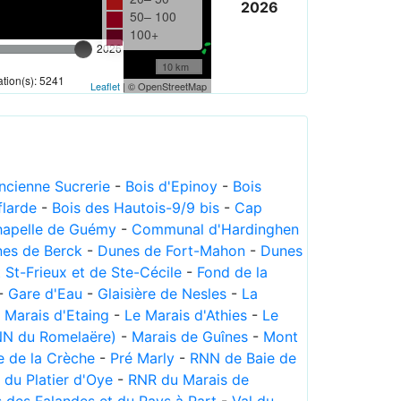
2026
50– 100
100+
2026
10 km
tion(s): 5241
Leaflet
| © OpenStreetMap
Ancienne Sucrerie
-
Bois d'Epinoy
-
Bois
flarde
-
Bois des Hautois-9/9 bis
-
Cap
apelle de Guémy
-
Communal d'Hardinghen
es de Berck
-
Dunes de Fort-Mahon
-
Dunes
St-Frieux et de Ste-Cécile
-
Fond de la
-
Gare d'Eau
-
Glaisière de Nesles
-
La
 Marais d'Etaing
-
Le Marais d'Athies
-
Le
NN du Romelaëre)
-
Marais de Guînes
-
Mont
e de la Crèche
-
Pré Marly
-
RNN de Baie de
du Platier d'Oye
-
RNR du Marais de
ls des Falandes et du Pays à Part
-
Val du