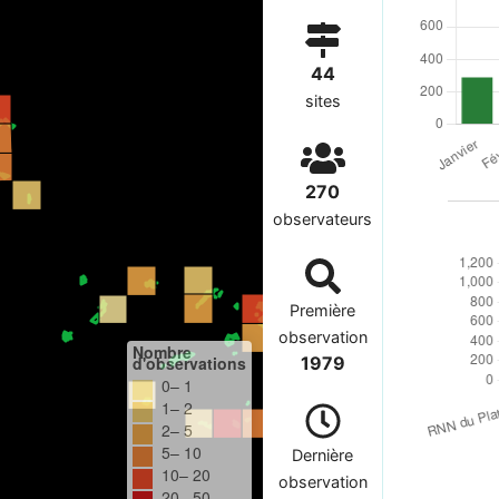
44
sites
270
observateurs
Première
observation
Nombre
d'observations
1979
0– 1
1– 2
2– 5
5– 10
Dernière
10– 20
observation
20– 50