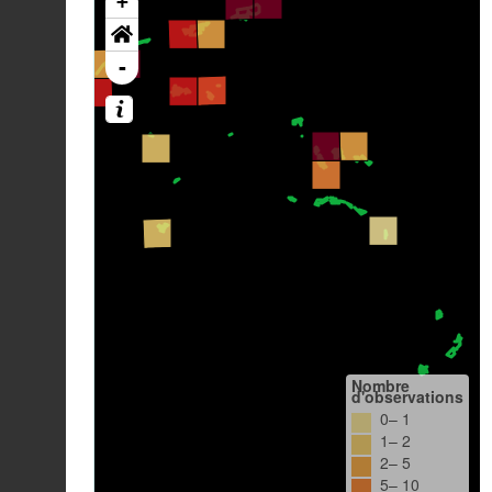
+
-
Nombre
d'observations
0– 1
1– 2
2– 5
5– 10