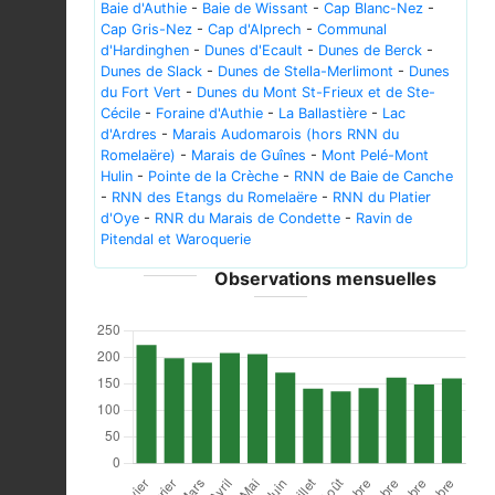
Baie d'Authie
-
Baie de Wissant
-
Cap Blanc-Nez
-
Cap Gris-Nez
-
Cap d'Alprech
-
Communal
d'Hardinghen
-
Dunes d'Ecault
-
Dunes de Berck
-
Dunes de Slack
-
Dunes de Stella-Merlimont
-
Dunes
du Fort Vert
-
Dunes du Mont St-Frieux et de Ste-
Cécile
-
Foraine d'Authie
-
La Ballastière
-
Lac
d'Ardres
-
Marais Audomarois (hors RNN du
Romelaëre)
-
Marais de Guînes
-
Mont Pelé-Mont
Hulin
-
Pointe de la Crèche
-
RNN de Baie de Canche
-
RNN des Etangs du Romelaëre
-
RNN du Platier
d'Oye
-
RNR du Marais de Condette
-
Ravin de
Pitendal et Waroquerie
Observations mensuelles