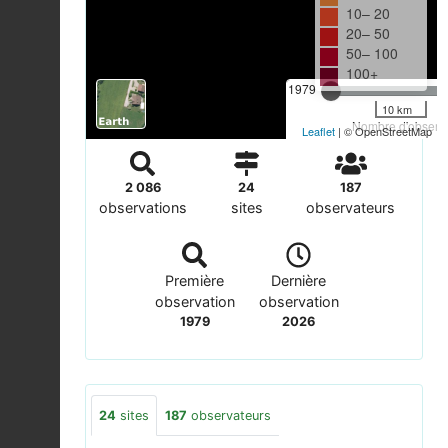
10– 20
20– 50
50– 100
100+
1979
10 km
Nombre d'observa
Leaflet
| © OpenStreetMap
2 086
24
187
observations
sites
observateurs
Première
Dernière
observation
observation
1979
2026
24
sites
187
observateurs