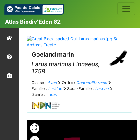
Atlas Biodiv'Eden 62
Goéland marin
Larus marinus
Linnaeus,
1758
Classe :
Aves
Ordre :
Charadriiformes
Famille :
Laridae
Sous-Famille :
Larinae
Genre :
Larus