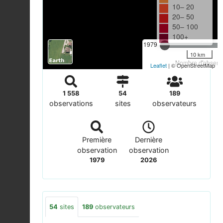
10– 20
20– 50
50– 100
100+
1979
10 km
Nombre d'observa
Leaflet
| © OpenStreetMap
1 558
54
189
observations
sites
observateurs
Première
Dernière
observation
observation
1979
2026
54
sites
189
observateurs