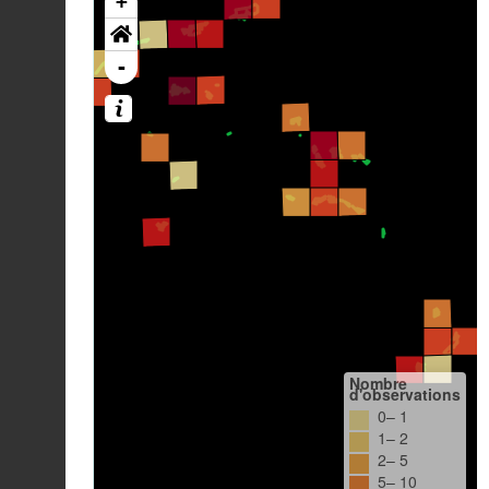
+
-
Nombre
d'observations
0– 1
1– 2
2– 5
5– 10