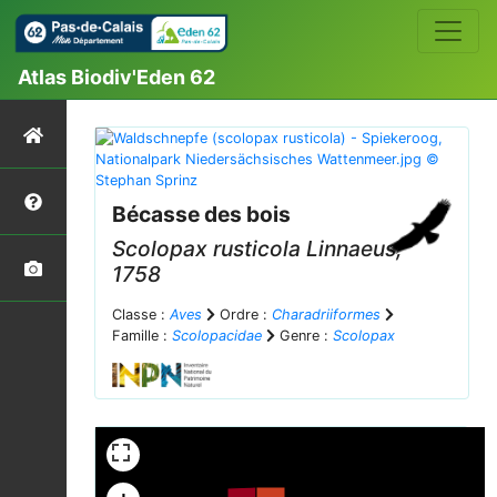
Atlas Biodiv'Eden 62
Bécasse des bois
Scolopax rusticola
Linnaeus,
1758
Classe :
Aves
Ordre :
Charadriiformes
Famille :
Scolopacidae
Genre :
Scolopax