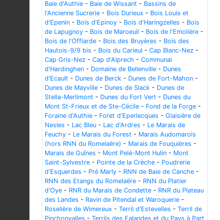
Baie d'Authie
-
Baie de Wissant
-
Bassins de
l'Ancienne Sucrerie
-
Bois Durieux
-
Bois Louis et
d'Epenin
-
Bois d'Epinoy
-
Bois d'Haringzelles
-
Bois
de Lapugnoy
-
Bois de Maroeuil
-
Bois de l'Emolière
-
Bois de l'Offlarde
-
Bois des Bruyères
-
Bois des
Hautois-9/9 bis
-
Bois du Carieul
-
Cap Blanc-Nez
-
Cap Gris-Nez
-
Cap d'Alprech
-
Communal
d'Hardinghen
-
Domaine de Bellenville
-
Dunes
d'Ecault
-
Dunes de Berck
-
Dunes de Fort-Mahon
-
Dunes de Mayville
-
Dunes de Slack
-
Dunes de
Stella-Merlimont
-
Dunes du Fort Vert
-
Dunes du
Mont St-Frieux et de Ste-Cécile
-
Fond de la Forge
-
Foraine d'Authie
-
Foret d'Eperlecques
-
Glaisière de
Nesles
-
Lac Bleu
-
Lac d'Ardres
-
Le Marais de
Feuchy
-
Le Marais du Forest
-
Marais Audomarois
(hors RNN du Romelaëre)
-
Marais de Fouquières
-
Marais de Guînes
-
Mont Pelé-Mont Hulin
-
Mont
Saint-Sylvestre
-
Pointe de la Crèche
-
Poudrerie
d'Esquerdes
-
Pré Marly
-
RNN de Baie de Canche
-
RNN des Etangs du Romelaëre
-
RNN du Platier
d'Oye
-
RNR du Marais de Condette
-
RNR du Plateau
des Landes
-
Ravin de Pitendal et Waroquerie
-
Roselière de Wimereux
-
Terril d'Estevelles
-
Terril de
Pinchonvalles
-
Terrils des Falandes et du Pays à Part