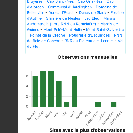
Bruyères
-
Cap Blanc-Nez
-
Cap Gris-Nez
-
Cap
d'Alprech
-
Communal d'Hardinghen
-
Domaine de
Bellenville
-
Dunes d'Ecault
-
Dunes de Slack
-
Foraine
d'Authie
-
Glaisière de Nesles
-
Lac Bleu
-
Marais
Audomarois (hors RNN du Romelaëre)
-
Marais de
Guînes
-
Mont Pelé-Mont Hulin
-
Mont Saint-Sylvestre
-
Pointe de la Crèche
-
Poudrerie d'Esquerdes
-
RNN
de Baie de Canche
-
RNR du Plateau des Landes
-
Val
du Flot
Observations mensuelles
Sites avec le plus d'observations