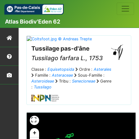
Atlas Biodiv'Eden 62
Tussilage pas-d'âne
Tussilago farfara
L., 1753
Classe :
Equisetopsida
Ordre :
Asterales
Famille :
Asteraceae
Sous-Famille :
Asteroideae
Tribu :
Senecioneae
Genre
:
Tussilago
+