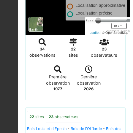
Localisation approximative
Localisation précise
1977
10 km
Nombre d'observ
Leaflet
| © OpenStreetMap
34
22
23
observations
sites
observateurs
Première
Dernière
observation
observation
1977
2026
22
sites
23
observateurs
Bois Louis et d'Epenin
-
Bois de l'Offlarde
-
Bois des