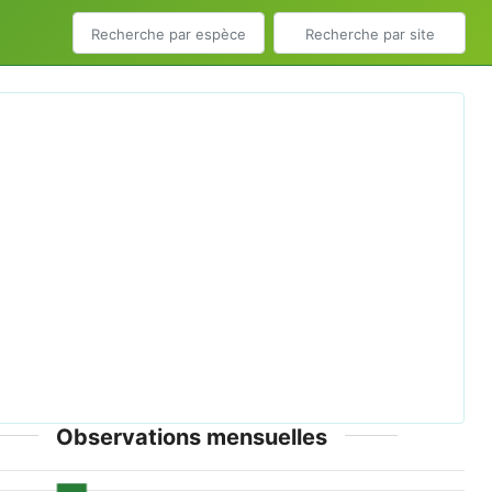
ious
Next
n Teal Male (8602525826).jpg © Koshy Koshy from
Faridabad, Haryana, India - CC-BY-2.0
Observations mensuelles