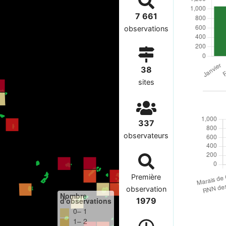
7 661
observations
38
sites
337
observateurs
Première
observation
Nombre
d'observations
1979
0– 1
1– 2