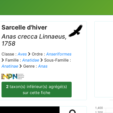
Sarcelle d'hiver
Anas crecca
Linnaeus,
1758
Classe :
Aves
Ordre :
Anseriformes
Famille :
Anatidae
Sous-Famille :
Prev
Anatinae
Genre :
Anas
Commo
2
taxon(s) inférieur(s) agrégé(s)
sur cette fiche