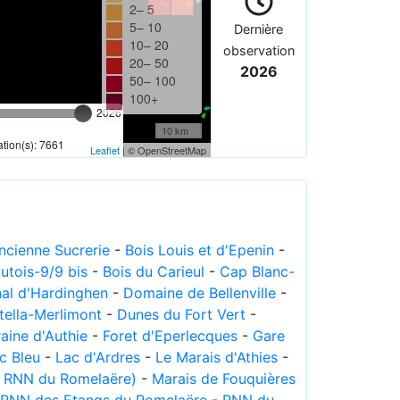
2– 5
5– 10
Dernière
10– 20
observation
20– 50
2026
50– 100
100+
2026
10 km
tion(s): 7661
Leaflet
| © OpenStreetMap
Ancienne Sucrerie
-
Bois Louis et d'Epenin
-
utois-9/9 bis
-
Bois du Carieul
-
Cap Blanc-
l d'Hardinghen
-
Domaine de Bellenville
-
tella-Merlimont
-
Dunes du Fort Vert
-
aine d'Authie
-
Foret d'Eperlecques
-
Gare
c Bleu
-
Lac d'Ardres
-
Le Marais d'Athies
-
s RNN du Romelaëre)
-
Marais de Fouquières
RNN des Etangs du Romelaëre
-
RNN du