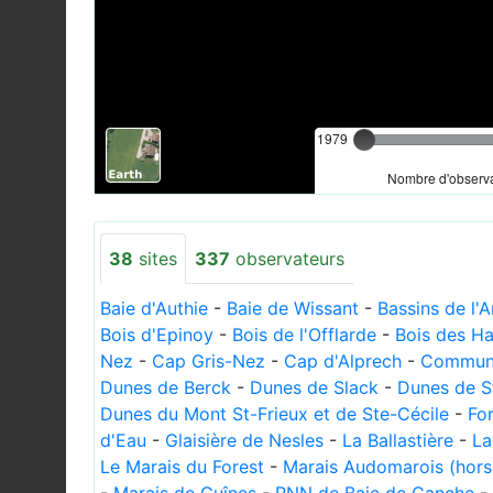
1979
Nombre d'observa
38
sites
337
observateurs
Baie d'Authie
-
Baie de Wissant
-
Bassins de l'
Bois d'Epinoy
-
Bois de l'Offlarde
-
Bois des Ha
Nez
-
Cap Gris-Nez
-
Cap d'Alprech
-
Communa
Dunes de Berck
-
Dunes de Slack
-
Dunes de S
Dunes du Mont St-Frieux et de Ste-Cécile
-
For
d'Eau
-
Glaisière de Nesles
-
La Ballastière
-
La
Le Marais du Forest
-
Marais Audomarois (hor
-
Marais de Guînes
-
RNN de Baie de Canche
-