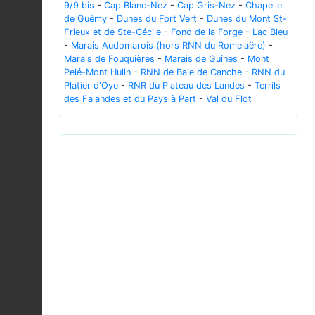
9/9 bis
-
Cap Blanc-Nez
-
Cap Gris-Nez
-
Chapelle
de Guémy
-
Dunes du Fort Vert
-
Dunes du Mont St-
Frieux et de Ste-Cécile
-
Fond de la Forge
-
Lac Bleu
-
Marais Audomarois (hors RNN du Romelaëre)
-
Marais de Fouquières
-
Marais de Guînes
-
Mont
Pelé-Mont Hulin
-
RNN de Baie de Canche
-
RNN du
Platier d'Oye
-
RNR du Plateau des Landes
-
Terrils
des Falandes et du Pays à Part
-
Val du Flot
Previous
Next
Coturnix coturnix, Somerset East District, Eastern