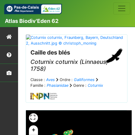
Atlas Biodiv'Eden 62
Caille des blés
Coturnix coturnix
(Linnaeus,
1758)
Classe :
Aves
Ordre :
Galliformes
Famille :
Phasianidae
Genre :
Coturnix
+