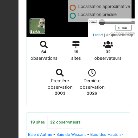
Localisation approximative
Localisation précise
2003
10 km
Nombre d'observ
Leaflet
| © OpenStreetMap
64
19
32
observations
sites
observateurs
Première
Dernière
observation
observation
2003
2026
19
sites
32
observateurs
Baie d'Authie
-
Baie de Wissant
-
Bois des Hautois-