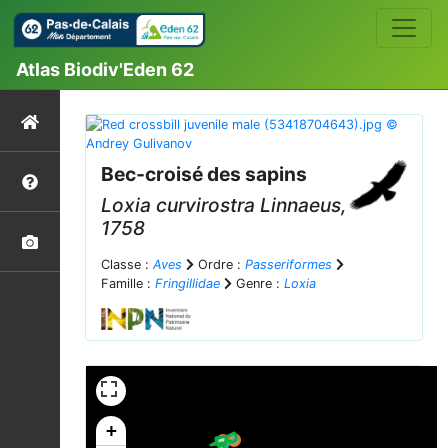
Atlas Biodiv'Eden 62
Bec-croisé des sapins
Loxia curvirostra
Linnaeus,
1758
Classe :
Aves
Ordre :
Passeriformes
Famille :
Fringillidae
Genre :
Loxia
+