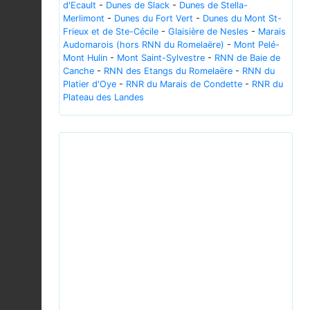
d'Ecault
-
Dunes de Slack
-
Dunes de Stella-
Merlimont
-
Dunes du Fort Vert
-
Dunes du Mont St-
Frieux et de Ste-Cécile
-
Glaisière de Nesles
-
Marais
Audomarois (hors RNN du Romelaëre)
-
Mont Pelé-
Mont Hulin
-
Mont Saint-Sylvestre
-
RNN de Baie de
Canche
-
RNN des Etangs du Romelaëre
-
RNN du
Platier d'Oye
-
RNR du Marais de Condette
-
RNR du
Plateau des Landes
Previous
Next
Cruza-bico comum, fêmea, Red Crossbill, female
(51692602998).jpg © Luiz Lapa from Oeiras,