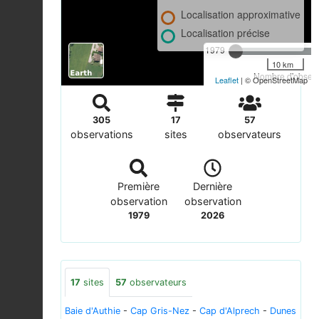
Localisation approximative
Localisation précise
1979
10 km
Nombre d'observa
Leaflet
| © OpenStreetMap
305
17
57
observations
sites
observateurs
Première
Dernière
observation
observation
1979
2026
17
sites
57
observateurs
Baie d'Authie
-
Cap Gris-Nez
-
Cap d'Alprech
-
Dunes