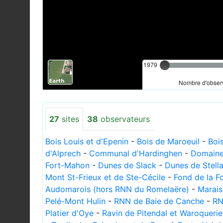
1979
Nombre d'observ
27
sites
38
observateurs
Bois Louis et d'Epenin
-
Bois de Maroeuil
-
Boi
d'Alprech
-
Communal d'Hardinghen
-
Domaine 
Fort-Mahon
-
Dunes de Slack
-
Dunes de Stell
Mont St-Frieux et de Ste-Cécile
-
Fond de la F
Audomarois (hors RNN du Romelaëre)
-
Marais
Pelé-Mont Hulin
-
RNN de Baie de Canche
-
RN
Platier d'Oye
-
Ravin de Pitendal et Waroquerie