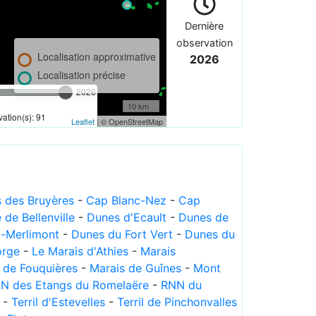
Dernière
observation
Localisation approximative
2026
Localisation précise
2026
10 km
ation(s): 91
Leaflet
| © OpenStreetMap
s des Bruyères
-
Cap Blanc-Nez
-
Cap
de Bellenville
-
Dunes d'Ecault
-
Dunes de
a-Merlimont
-
Dunes du Fort Vert
-
Dunes du
orge
-
Le Marais d'Athies
-
Marais
 de Fouquières
-
Marais de Guînes
-
Mont
N des Etangs du Romelaëre
-
RNN du
-
Terril d'Estevelles
-
Terril de Pinchonvalles