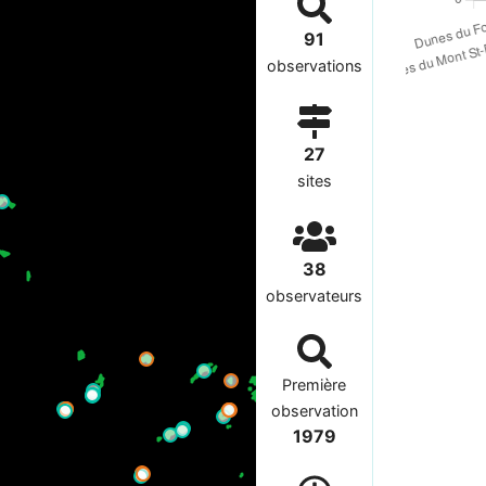
91
observations
27
sites
38
observateurs
Première
observation
1979