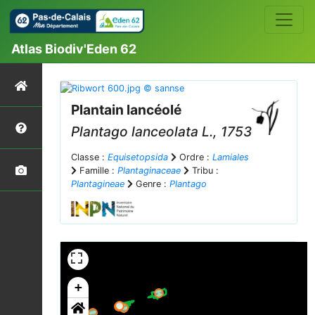
Atlas Biodiv'Eden 62
Plantain lancéolé
Plantago lanceolata
L., 1753
Classe :
Equisetopsida
Ordre :
Lamiales
Famille :
Plantaginaceae
Tribu :
Plantagineae
Genre :
Plantago
+