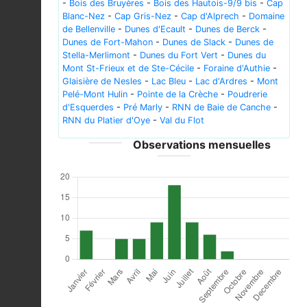
-
Bois des Bruyères
-
Bois des Hautois-9/9 bis
-
Cap
Blanc-Nez
-
Cap Gris-Nez
-
Cap d'Alprech
-
Domaine
de Bellenville
-
Dunes d'Ecault
-
Dunes de Berck
-
Dunes de Fort-Mahon
-
Dunes de Slack
-
Dunes de
Stella-Merlimont
-
Dunes du Fort Vert
-
Dunes du
Mont St-Frieux et de Ste-Cécile
-
Foraine d'Authie
-
Glaisière de Nesles
-
Lac Bleu
-
Lac d'Ardres
-
Mont
Pelé-Mont Hulin
-
Pointe de la Crèche
-
Poudrerie
d'Esquerdes
-
Pré Marly
-
RNN de Baie de Canche
-
RNN du Platier d'Oye
-
Val du Flot
Observations mensuelles