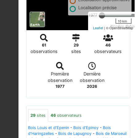
Localisation précise
1977
10 km
Nombre d'observ
Leaflet
| © OpenStreetMap
61
29
46
observations
sites
observateurs
Première
Dernière
observation
observation
1977
2026
29
sites
46
observateurs
Bois Louis et d'Epenin
-
Bois d'Epinoy
-
Bois
d'Haringzelles
-
Bois de Lapugnoy
-
Bois de Maroeuil